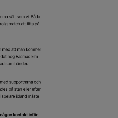
samma sätt som vi. Båda
olig match att titta på.
äknar med att man kommer
lir det nog Rasmus Elm
 vad som händer.
t med supportrarna och
ades på stan eller efter
i spelare ibland måste
t någon kontakt inför