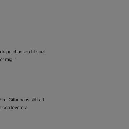
ck jag chansen till spel
ör mig. ”
m. Gillar hans sätt att
n och leverera