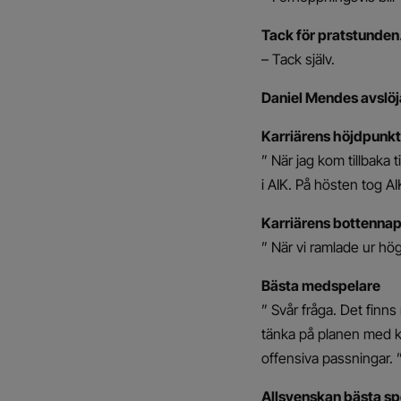
Tack för pratstunden
– Tack själv.
Daniel Mendes avslöj
Karriärens höjdpunkt
” När jag kom tillbaka 
i AIK. På hösten tog AI
Karriärens bottenna
” När vi ramlade ur hög
Bästa medspelare
” Svår fråga. Det finn
tänka på planen med ko
offensiva passningar. 
Allsvenskan bästa sp