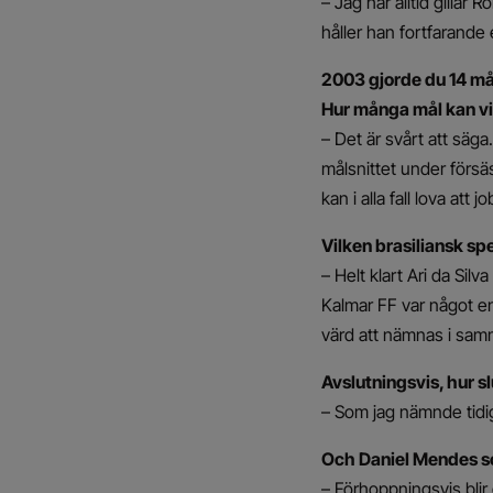
– Jag har alltid gillar
håller han fortfarande e
2003 gjorde du 14 må
Hur många mål kan vi 
– Det är svårt att säg
målsnittet under försäs
kan i alla fall lova att
Vilken brasiliansk s
– Helt klart Ari da Sil
Kalmar FF var något en
värd att nämnas i sa
Avslutningsvis, hur 
– Som jag nämnde tidig
Och Daniel Mendes s
– Förhoppningsvis blir 