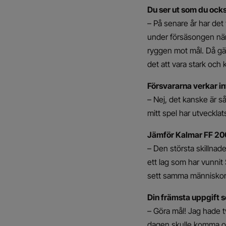
Du ser ut som du ocks
– På senare år har det v
under försäsongen när 
ryggen mot mål. Då gäl
det att vara stark och 
Försvararna verkar int
– Nej, det kanske är så
mitt spel har utvecklat
Jämför Kalmar FF 200
– Den största skillnade
ett lag som har vunnit 
sett samma människor s
Din främsta uppgift 
– Göra mål! Jag hade t
dagen skulle komma oc