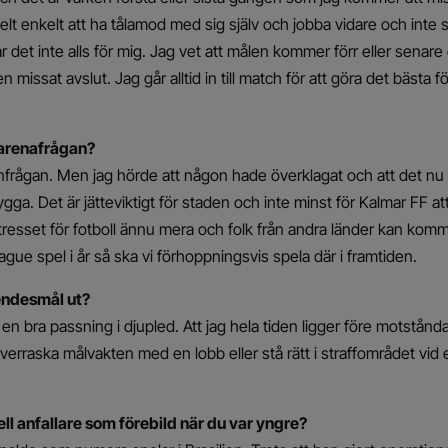
elt enkelt att ha tålamod med sig själv och jobba vidare och inte 
r det inte alls för mig. Jag vet att målen kommer förr eller senare
 missat avslut. Jag går alltid in till match för att göra det bästa f
i arenafrågan?
renfrågan. Men jag hörde att någon hade överklagat och att det nu 
ga. Det är jätteviktigt för staden och inte minst för Kalmar FF att
resset för fotboll ännu mera och folk från andra länder kan kom
gue spel i år så ska vi förhoppningsvis spela där i framtiden.
Mendesmål ut?
r en bra passning i djupled. Att jag hela tiden ligger före motstån
Överraska målvakten med en lobb eller stå rätt i straffområdet vid 
l anfallare som förebild när du var yngre?