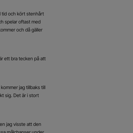
d tid och kört stenhårt
ch spelar oftast med
n kommer och då gäller
r ett bra tecken på att
kommer jag tillbaks till
 sig. Det är i stort
en jag visste att den
issa målchanser under