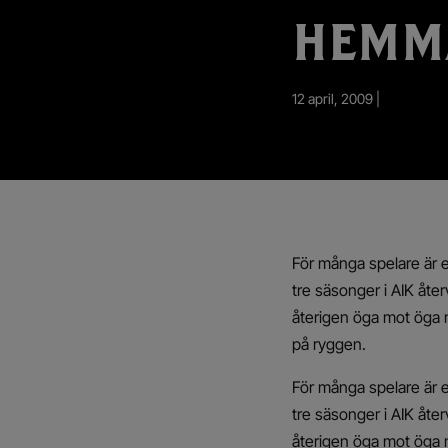
App – Användarvillkor
HEMM
RUP-projektet
12 april, 2009 |
För många spelare är e
tre säsonger i AIK åte
återigen öga mot öga 
på ryggen.
För många spelare är e
tre säsonger i AIK åte
återigen öga mot öga 