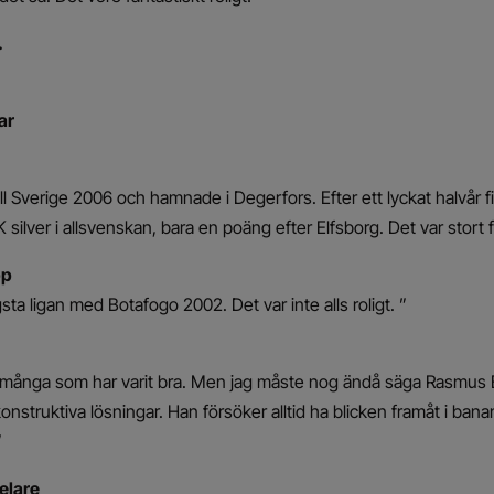
.
ar
till Sverige 2006 och hamnade i Degerfors. Efter ett lyckat halvår fi
K silver i allsvenskan, bara en poäng efter Elfsborg. Det var stort f
pp
sta ligan med Botafogo 2002. Det var inte alls roligt. ”
s många som har varit bra. Men jag måste nog ändå säga Rasmus El
nstruktiva lösningar. Han försöker alltid ha blicken framåt i bana
”
elare