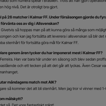
 Ronaldo som numera spelar i Brasilien. Trots att han gjort operatio
n hög nivå. Det är otroligt bra gjort.
l på 26 matcher i Kalmar FF. Under försäsongen gjorde du fyra
förvänta oss av dig i Allsvenskan?
a. Givetvis så hoppas man på att kunna göra så många som möjlig
ongen och kan jag fortsätta att leverera i allsvenskan så blir det
 jobba stenhårt för fortsätta göra mål för Kalmar FF.
pelare genom åren tycker du har imponerat mest i Kalmar FF?
va Ferreira. Han var bara här under en säsong och blev sedan proffs.
astående och ett tecken på att det går att lyckas. Även Cesar va
mmanhanget.
slutar måndagens match mot AIK?
are så kommer det att bli stenhårt. Men jag tror vi vinner med 1-
om målskytt?
det så. Det vore fantastiskt roligt!