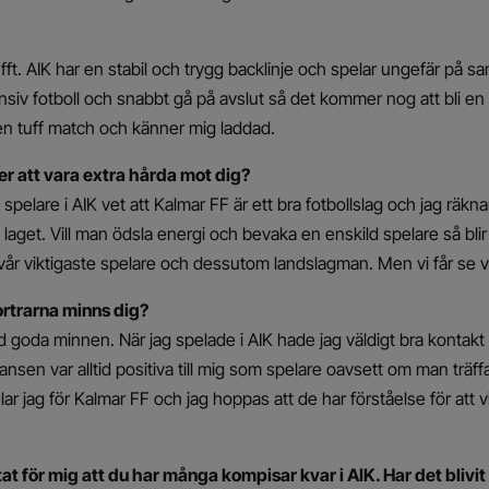
ufft. AIK har en stabil och trygg backlinje och spelar ungefär på 
ensiv fotboll och snabbt gå på avslut så det kommer nog att bli en r
 en tuff match och känner mig laddad.
r att vara extra hårda mot dig?
la spelare i AIK vet att Kalmar FF är ett bra fotbollslag och jag r
 i laget. Vill man ödsla energi och bevaka en enskild spelare så b
är vår viktigaste spelare och dessutom landslagman. Men vi får se
ortrarna minns dig?
 goda minnen. När jag spelade i AIK hade jag väldigt bra kontak
ansen var alltid positiva till mig som spelare oavsett om man träff
r jag för Kalmar FF och jag hoppas att de har förståelse för att v
tat för mig att du har många kompisar kvar i AIK. Har det blivi