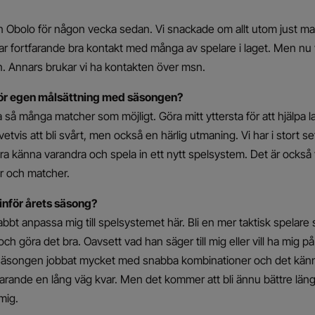
n Obolo för någon vecka sedan. Vi snackade om allt utom just ma
ar fortfarande bra kontakt med många av spelare i laget. Men nu 
. Annars brukar vi ha kontakten över msn.
för egen målsättning med säsongen?
pela så många matcher som möjligt. Göra mitt yttersta för att hjälpa 
tvis att bli svårt, men också en härlig utmaning. Vi har i stort set
lära känna varandra och spela in ett nytt spelsystem. Det är också vi
ar och matcher.
inför årets säsong?
nabbt anpassa mig till spelsystemet här. Bli en mer taktisk spelare s
och göra det bra. Oavsett vad han säger till mig eller vill ha mig p
säsongen jobbat mycket med snabba kombinationer och det känn
rtfarande en lång väg kvar. Men det kommer att bli ännu bättre län
 mig.