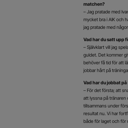
matchen?
– Jag pratade med Iva
mycket bra i AIK och h
jag pratade med någon
Vad har du satt upp 
– Självklart vill jag s
guldet. Det kommer give
behöver få tid för att 
jobbar hårt på träning
Vad har du jobbat på 
– För det första; att s
att lyssna på tränaren 
tillsammans under för
resultat nu. Vi har fo
både för laget och för