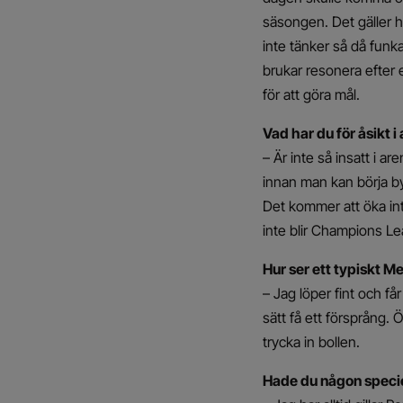
säsongen. Det gäller h
inte tänker så då funka
brukar resonera efter en
för att göra mål.
Vad har du för åsikt 
– Är inte så insatt i a
innan man kan börja byg
Det kommer att öka int
inte blir Champions Lea
Hur ser ett typiskt 
– Jag löper fint och få
sätt få ett försprång. 
trycka in bollen.
Hade du någon speciel