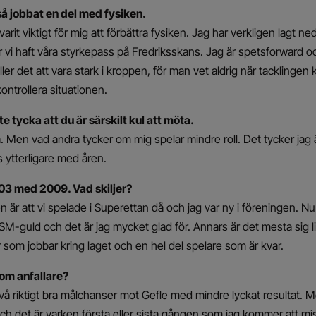
å jobbat en del med fysiken.
arit viktigt för mig att förbättra fysiken. Jag har verkligen lagt ne
vi haft våra styrkepass på Fredriksskans. Jag är spetsforward o
ler det att vara stark i kroppen, för man vet aldrig när tacklinge
kontrollera situationen.
e tycka att du är särskilt kul att möta.
. Men vad andra tycker om mig spelar mindre roll. Det tycker jag ä
s ytterligare med åren.
3 med 2009. Vad skiljer?
n är att vi spelade i Superettan då och jag var ny i föreningen. Nu 
SM-guld och det är jag mycket glad för. Annars är det mesta sig likt
om jobbar kring laget och en hel del spelare som är kvar.
som anfallare?
vå riktigt bra målchanser mot Gefle med mindre lyckat resultat. M
h det är varken första eller sista gången som jag kommer att m