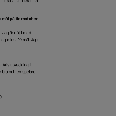
ner i båda sina knän så
 mål på tio matcher.
t. Jag är nöjd med
 nog minst 10 mål. Jag
 Aris utveckling i
r bra och en spelare
0.