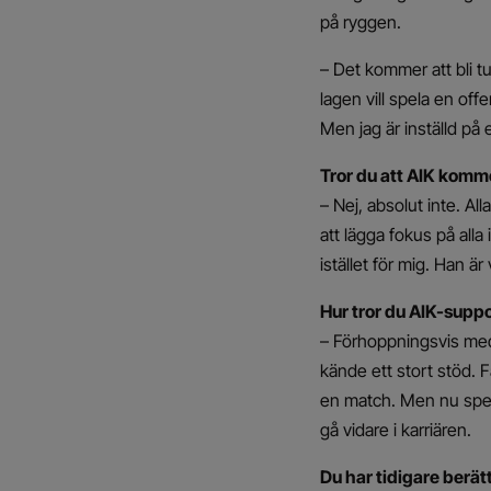
på ryggen.
– Det kommer att bli t
lagen vill spela en off
Men jag är inställd på
Tror du att AIK komme
– Nej, absolut inte. Al
att lägga fokus på alla
istället för mig. Han 
Hur tror du AIK-supp
– Förhoppningsvis med
kände ett stort stöd. F
en match. Men nu spela
gå vidare i karriären.
Du har tidigare berät