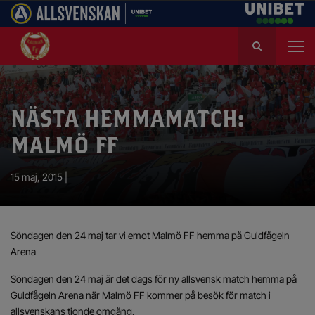
S
ö
k
e
f
NÄSTA HEMMAMATCH:
t
e
MALMÖ FF
r
:
15 maj, 2015 |
Söndagen den 24 maj tar vi emot Malmö FF hemma på Guldfågeln
Arena
Söndagen den 24 maj är det dags för ny allsvensk match hemma på
Guldfågeln Arena när Malmö FF kommer på besök för match i
allsvenskans tionde omgång.