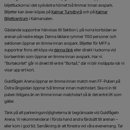
biljettluckorna i det sydvästra hörnet två timmar innan avspark.
Biljetter kan även köpas på
Kalmar Turistbyrå
och på
Kalmar
Biljettcentrum
i Kalmarsalen.
Gästande supportrar hänvisas till Sektion L på norra kortsidan av
arenan på nedre etage. Denna läktare rymmer 1150 personer och
sektionen öppnar en timme innan avspark. Biljetter för MFF:s
supportrar finns att köpa via
denna länk
eller direkt i luckorna vid
bortaentrén som öppnar en timme innan avspark. Har ni
”Bortakortet” går ni direkt till entré ”Borta/L” där ni blir insläppta när ni
visar upp ert kort.
Guldfågeln Arena öppnar en timme innan match men FF-Puben på
Östra långsidan öppnar två timmar innan matchstart. Ska ni in till
puben tidigare än en timme innan matchstart så är det entré I/K som
gäller.
Tänk på att parkeringsmöjligheterna är begränsade vid Guldfågeln
Arena. Vi rekommenderar i första hand andra färdsätt till arenan –
eller kom i god tid. Samåkning är att föredra vid våra evenemang. Tar