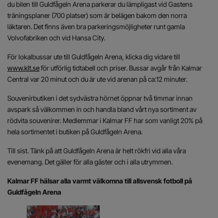
du bilen till Guldfågeln Arena parkerar du lämpligast vid Gastens
träningsplaner (700 platser) som är belägen bakom den norra
läktaren. Det finns även bra parkeringsmöjligheter runt gamla
Volvofabriken och vid Hansa City.
För lokalbussar ute till Guldfågeln Arena, klicka dig vidare till
www.klt.se
för utförlig tidtabell och priser. Bussar avgår från Kalmar
Central var 20 minut och du är ute vid arenan på ca:12 minuter.
Souvenirbutiken i det sydvästra hörnet öppnar två timmar innan
avspark så välkommen in och handla bland vårt nya sortiment av
rödvita souvenirer. Medlemmar i Kalmar FF har som vanligt 20% på
hela sortimentet i butiken på Guldfågeln Arena.
Till sist. Tänk på att Guldfågeln Arena är helt rökfri vid alla våra
evenemang. Det gäller för alla gäster och i alla utrymmen.
Kalmar FF hälsar alla varmt välkomna till allsvensk fotboll på
Guldfågeln Arena