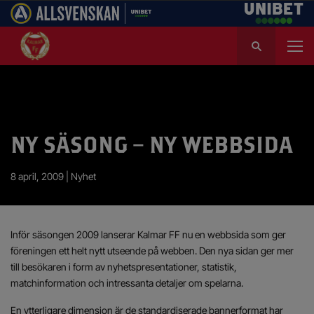
S
ö
k
e
f
t
e
NY SÄSONG – NY WEBBSIDA
r
:
8 april, 2009 |
Nyhet
Inför säsongen 2009 lanserar Kalmar FF nu en webbsida som ger
föreningen ett helt nytt utseende på webben. Den nya sidan ger mer
till besökaren i form av nyhetspresentationer, statistik,
matchinformation och intressanta detaljer om spelarna.
En ytterligare dimension är de standardiserade bannerformat har