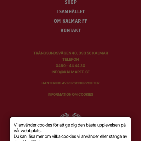
SHOP
I SAMHÄLLET
OM KALMAR FF
KONTAKT
TRÅNGSUNDSVÄGEN 40, 393 56 KALMAR
TELEFON
0480 – 44 44 30
INFO@KALMARFF.SE
HANTERING AV PERSONUPPGIFTER
INFORMATION OM COOKIES
Vi använder cookies för att ge dig den bästa upplevelsen på
vår webbplats.
Du kan läsa mer om vilka cookies vi använder eller stänga av