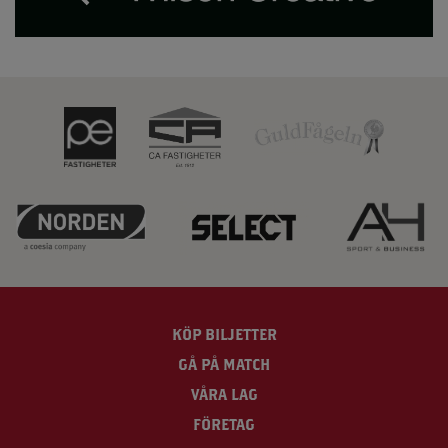
KÖP BILJETTER
GÅ PÅ MATCH
VÅRA LAG
FÖRETAG