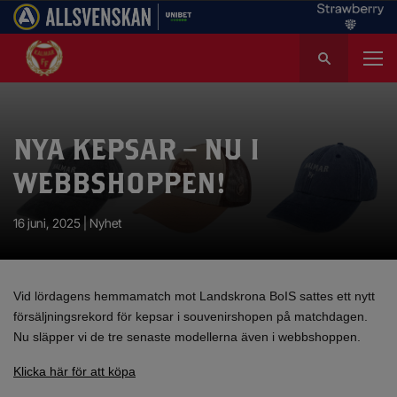
S
ö
k
e
f
NYA KEPSAR – NU I
t
e
WEBBSHOPPEN!
r
:
16 juni, 2025 |
Nyhet
Vid lördagens hemmamatch mot Landskrona BoIS sattes ett nytt
försäljningsrekord för kepsar i souvenirshopen på matchdagen.
Nu släpper vi de tre senaste modellerna även i webbshoppen.
Klicka här för att köpa