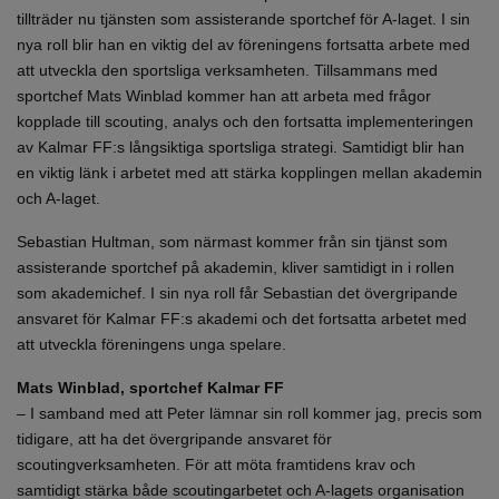
tillträder nu tjänsten som assisterande sportchef för A-laget. I sin
nya roll blir han en viktig del av föreningens fortsatta arbete med
att utveckla den sportsliga verksamheten. Tillsammans med
sportchef Mats Winblad kommer han att arbeta med frågor
kopplade till scouting, analys och den fortsatta implementeringen
av Kalmar FF:s långsiktiga sportsliga strategi. Samtidigt blir han
en viktig länk i arbetet med att stärka kopplingen mellan akademin
och A-laget.
Sebastian Hultman, som närmast kommer från sin tjänst som
assisterande sportchef på akademin, kliver samtidigt in i rollen
som akademichef. I sin nya roll får Sebastian det övergripande
ansvaret för Kalmar FF:s akademi och det fortsatta arbetet med
att utveckla föreningens unga spelare.
Mats Winblad, sportchef Kalmar FF
– I samband med att Peter lämnar sin roll kommer jag, precis som
tidigare, att ha det övergripande ansvaret för
scoutingverksamheten. För att möta framtidens krav och
samtidigt stärka både scoutingarbetet och A-lagets organisation