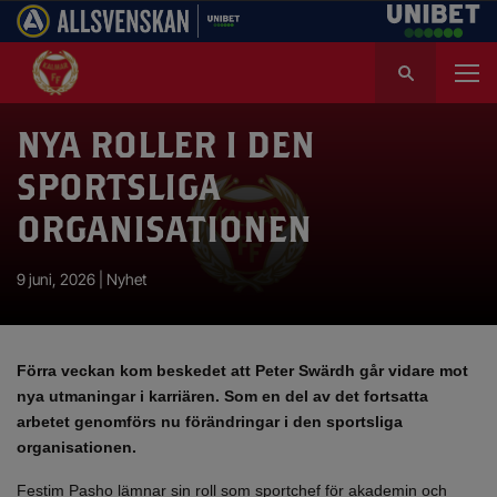
S
ö
k
e
NYA ROLLER I DEN
f
SPORTSLIGA
t
e
ORGANISATIONEN
r
:
9 juni, 2026 |
Nyhet
Förra veckan kom beskedet att Peter Swärdh går vidare mot
nya utmaningar i karriären.
Som en del av det fortsatta
arbetet genomförs nu förändringar i den sportsliga
organisationen.
Festim Pasho lämnar sin roll som sportchef för akademin och