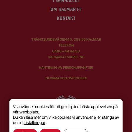
I SAMHÄLLET
OM KALMAR FF
KONTAKT
TRÅNGSUNDSVÄGEN 40, 393 56 KALMAR
TELEFON
0480 – 44 44 30
INFO@KALMARFF.SE
HANTERING AV PERSONUPPGIFTER
INFORMATION OM COOKIES
Vi använder cookies för att ge dig den bästa upplevelsen på
vår webbplats.
Du kan läsa mer om vilka cookies vi använder eller stänga av
dem i
inställningar
.