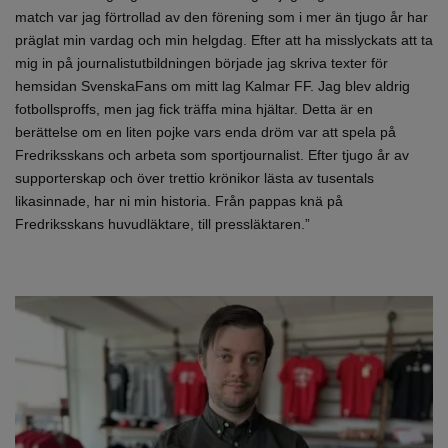
match var jag förtrollad av den förening som i mer än tjugo år har
präglat min vardag och min helgdag. Efter att ha misslyckats att ta
mig in på journalistutbildningen började jag skriva texter för
hemsidan SvenskaFans om mitt lag Kalmar FF. Jag blev aldrig
fotbollsproffs, men jag fick träffa mina hjältar. Detta är en
berättelse om en liten pojke vars enda dröm var att spela på
Fredriksskans och arbeta som sportjournalist. Efter tjugo år av
supporterskap och över trettio krönikor lästa av tusentals
likasinnade, har ni min historia. Från pappas knä på
Fredriksskans huvudläktare, till pressläktaren.”