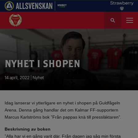
S
ö
k
e
f
t
e
NYHET I SHOPEN
r
:
14 april, 2022 |
Nyhet
Idag lanserar vi ytterligare en nyhet i shopen på Guldfågeln
Arena. Denna gång handlar det om Kalmar FF-supportern
Marcus Karlströms bok ”Från pappas knä till pressläktaren”.
Beskrivning av boken
”Alla har vi en gång varit där. Från dagen jag såg min första