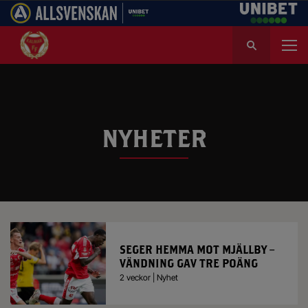
S
ö
k
e
f
t
e
NYHETER
r
:
SEGER HEMMA MOT MJÄLLBY –
VÄNDNING GAV TRE POÄNG
2 veckor | Nyhet