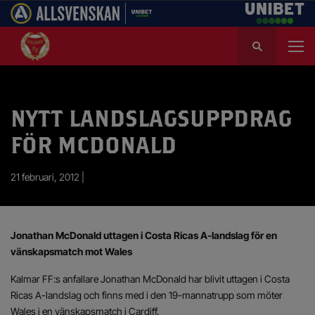
S
ö
k
e
f
NYTT LANDSLAGSUPPDRAG
t
e
FÖR MCDONALD
r
:
21 februari, 2012 |
Jonathan McDonald uttagen i Costa Ricas A-landslag för en
vänskapsmatch mot Wales
Kalmar FF:s anfallare Jonathan McDonald har blivit uttagen i Costa
Ricas A-landslag och finns med i den 19-mannatrupp som möter
Wales i en vänskapsmatch i Cardiff.