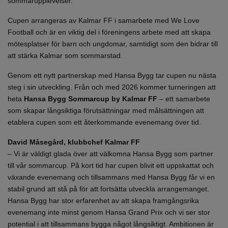
sommarupplevelser.
Cupen arrangeras av Kalmar FF i samarbete med We Love
Football och är en viktig del i föreningens arbete med att skapa
mötesplatser för barn och ungdomar, samtidigt som den bidrar till
att stärka Kalmar som sommarstad.
Genom ett nytt partnerskap med Hansa Bygg tar cupen nu nästa
steg i sin utveckling. Från och med 2026 kommer turneringen att
heta
Hansa Bygg Sommarcup by Kalmar FF
– ett samarbete
som skapar långsiktiga förutsättningar med målsättningen att
etablera cupen som ett återkommande evenemang över tid.
David Måsegård, klubbchef Kalmar FF
– Vi är väldigt glada över att välkomna Hansa Bygg som partner
till vår sommarcup. På kort tid har cupen blivit ett uppskattat och
växande evenemang och tillsammans med Hansa Bygg får vi en
stabil grund att stå på för att fortsätta utveckla arrangemanget.
Hansa Bygg har stor erfarenhet av att skapa framgångsrika
evenemang inte minst genom Hansa Grand Prix och vi ser stor
potential i att tillsammans bygga något långsiktigt. Ambitionen är