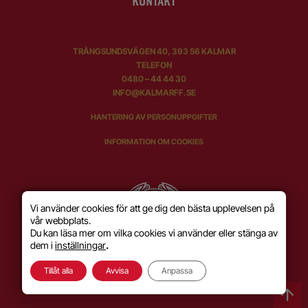
KONTAKT
TRÅNGSUNDSVÄGEN 40, 393 56 KALMAR
TELEFON
0480 – 44 44 30
INFO@KALMARFF.SE
HANTERING AV PERSONUPPGIFTER
INFORMATION OM COOKIES
Vi använder cookies för att ge dig den bästa upplevelsen på
vår webbplats.
Du kan läsa mer om vilka cookies vi använder eller stänga av
dem i
inställningar
.
Tillåt alla
Avvisa
Anpassa
SKAPAD MED KÄRLEK AV
WILSON CREATIVE