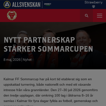
S
ö
k
e
f
NYTT PARTNERSKAP
t
e
STÄRKER SOMMARCUPEN
r
:
8 maj, 2026 |
Nyhet
Kalmar FF Sommarcup har på kort tid etablerat sig som en
uppskattad turnering, både nationellt och med ett växande
intresse från våra grannländer. Den 27–30 juli 2026 genomförs
den tredje upplagan, där omkring 100 lag i åldrarna 8–16 år
samlas i Kalmar för fyra dagar fyllda av fotboll, gemenskap och