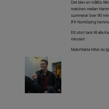
Det blev en mållös till
matchen mellan Hammarb
summerar över 90 minu
IFK Norrköping hemma
Ett stort tack till alla
minuter!
Matchfakta hittar du
hä