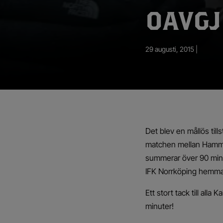
App – Användarvillkor
OAVGJ
RUP-projektet
29 augusti, 2015 |
Det blev en mållös till
matchen mellan Hammarb
summerar över 90 minu
IFK Norrköping hemma
Ett stort tack till alla
minuter!