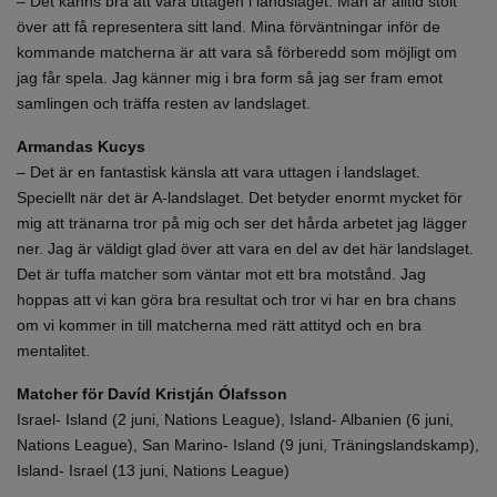
– Det känns bra att vara uttagen i landslaget. Man är alltid stolt
över att få representera sitt land. Mina förväntningar inför de
kommande matcherna är att vara så förberedd som möjligt om
jag får spela. Jag känner mig i bra form så jag ser fram emot
samlingen och träffa resten av landslaget.
Armandas Kucys
– Det är en fantastisk känsla att vara uttagen i landslaget.
Speciellt när det är A-landslaget. Det betyder enormt mycket för
mig att tränarna tror på mig och ser det hårda arbetet jag lägger
ner. Jag är väldigt glad över att vara en del av det här landslaget.
Det är tuffa matcher som väntar mot ett bra motstånd. Jag
hoppas att vi kan göra bra resultat och tror vi har en bra chans
om vi kommer in till matcherna med rätt attityd och en bra
mentalitet.
Matcher för Davíd Kristján Ólafsson
Israel- Island (2 juni, Nations League), Island- Albanien (6 juni,
Nations League), San Marino- Island (9 juni, Träningslandskamp),
Island- Israel (13 juni, Nations League)