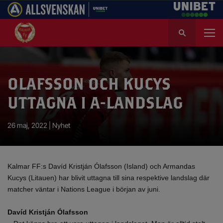
S
ö
k
e
f
OLAFSSON OCH KUCYS
t
e
UTTAGNA I A-LANDSLAG
r
:
26 maj, 2022 |
Nyhet
Kalmar FF:s Davíd Kristján Ólafsson (Island) och Armandas
Kucys (Litauen) har blivit uttagna till sina respektive landslag där
matcher väntar i Nations League i början av juni.
Davíd Kristján Ólafsson