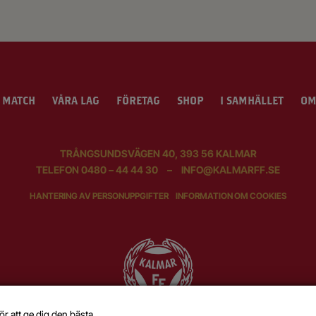
 MATCH
VÅRA LAG
FÖRETAG
SHOP
I SAMHÄLLET
OM
TRÅNGSUNDSVÄGEN 40, 393 56 KALMAR
TELEFON
0480 – 44 44 30
–
INFO@KALMARFF.SE
HANTERING AV PERSONUPPGIFTER
INFORMATION OM COOKIES
ör att ge dig den bästa