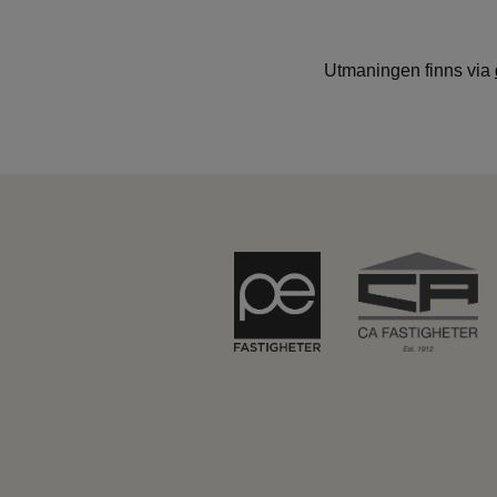
App – Användarvillkor
RUP-projektet
Utmaningen finns via