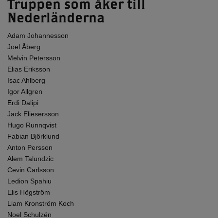
Truppen som åker till
Nederländerna
Adam Johannesson
Joel Åberg
Melvin Petersson
Elias Eriksson
Isac Ahlberg
Igor Allgren
Erdi Dalipi
Jack Eliesersson
Hugo Runnqvist
Fabian Björklund
Anton Persson
Alem Talundzic
Cevin Carlsson
Ledion Spahiu
Elis Högström
Liam Kronström Koch
Noel Schulzén