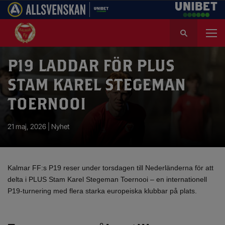
S
ö
k
e
P19 LADDAR FÖR PLUS
f
STAM KAREL STEGEMAN
t
e
TOERNOOI
r
:
21 maj, 2026 |
Nyhet
Kalmar FF:s P19 reser under torsdagen till Nederländerna för att
delta i PLUS Stam Karel Stegeman Toernooi – en internationell
P19-turnering med flera starka europeiska klubbar på plats.