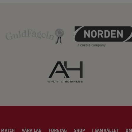
 MATCH
VÅRA LAG
FÖRETAG
SHOP
I SAMHÄLLET
OM