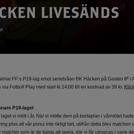
CKEN LIVESÄNDS
et
 Kalmar FF:s P19-lag emot serietvåan BK Häcken på Gasten IP 
via Fotboll Play med start kl.14:00 till en kostnad av 39 kr.
Klic
änare P19-laget
laget vi mött i år. När vi mötte dem på bortaplan i vårmötet had
ing plus att vår press inte riktigt bet, utifrån detta blev matchen v
matcher som är de bästa att spela, där vi får utmanas i varje de