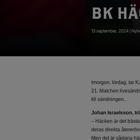
App – Användarvillkor
BK HÄ
RUP-projektet
13 september, 2024 |
Nyh
Imorgon, lördag, tar
21. Matchen livesänds 
till sändningen.
Johan Israelsson, tr
– Häcken är det bästa 
deras direkta återerövr
Men det är sådana här 