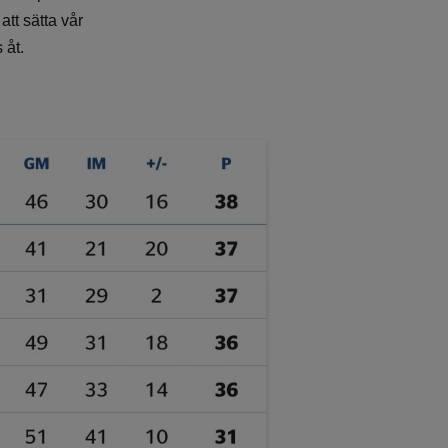
att sätta vår
s åt.