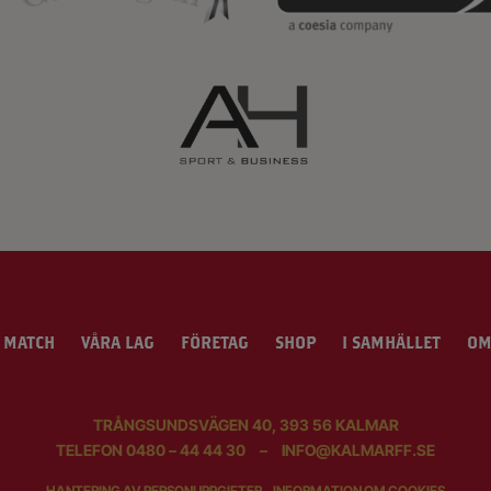
 MATCH
VÅRA LAG
FÖRETAG
SHOP
I SAMHÄLLET
OM
TRÅNGSUNDSVÄGEN 40, 393 56 KALMAR
TELEFON
0480 – 44 44 30
–
INFO@KALMARFF.SE
HANTERING AV PERSONUPPGIFTER
INFORMATION OM COOKIES