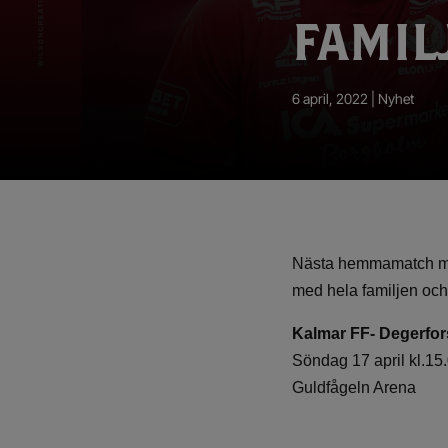
App – Användarvillkor
FAMIL
RUP-projektet
6 april, 2022 |
Nyhet
Nästa hemmamatch mot 
med hela familjen och 
Kalmar FF- Degerfor
Söndag 17 april kl.15
Guldfågeln Arena