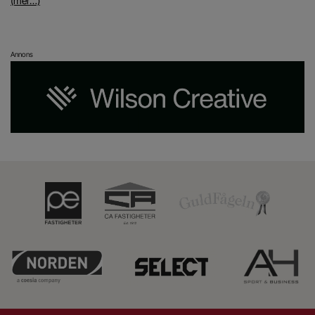
(mer…)
Annons