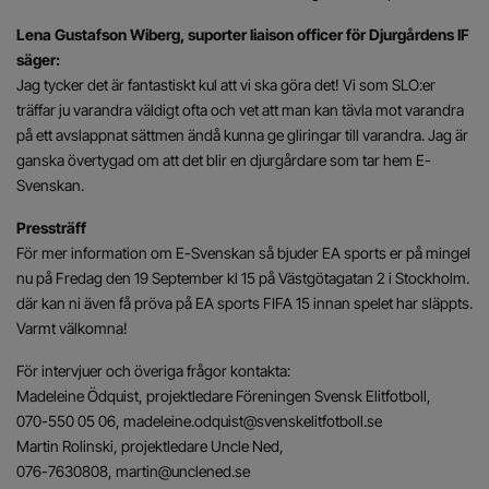
Lena Gustafson Wiberg, suporter liaison officer för Djurgårdens IF
säger:
Jag tycker det är fantastiskt kul att vi ska göra det! Vi som SLO:er
träffar ju varandra väldigt ofta och vet att man kan tävla mot varandra
på ett avslappnat sättmen ändå kunna ge gliringar till varandra. Jag är
ganska övertygad om att det blir en djurgårdare som tar hem E-
Svenskan.
Pressträff
För mer information om E-Svenskan så bjuder EA sports er på mingel
nu på Fredag den 19 September kl 15 på Västgötagatan 2 i Stockholm.
där kan ni även få pröva på EA sports FIFA 15 innan spelet har släppts.
Varmt välkomna!
För intervjuer och överiga frågor kontakta:
Madeleine Ödquist, projektledare Föreningen Svensk Elitfotboll,
070-550 05 06, madeleine.odquist@svenskelitfotboll.se
Martin Rolinski, projektledare Uncle Ned,
076-7630808, martin@unclened.se