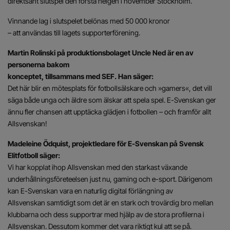
direktsänt slutspel den första helgen i november Stockholm.
Vinnande lag i slutspelet belönas med 50 000 kronor
– att användas till lagets supporterförening.
Martin Rolinski på produktionsbolaget Uncle Ned är en av
personerna bakom
konceptet, tillsammans med SEF. Han säger:
Det här blir en mötesplats för fotbollsälskare och »gamers«, det vill
säga både unga och äldre som älskar att spela spel. E-Svenskan ger
ännu fler chansen att upptäcka glädjen i fotbollen – och framför allt
Allsvenskan!
Madeleine Ödquist, projektledare för E-Svenskan på Svensk
Elitfotboll säger:
Vi har kopplat ihop Allsvenskan med den starkast växande
underhållningsföreteelsen just nu, gaming och e-sport. Därigenom
kan E-Svenskan vara en naturlig digital förlängning av
Allsvenskan samtidigt som det är en stark och trovärdig bro mellan
klubbarna och dess supportrar med hjälp av de stora profilerna i
Allsvenskan. Dessutom kommer det vara riktigt kul att se på.