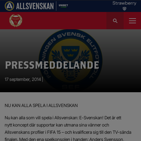
S
ö
k
e
f
t
e
PRESSMEDDELANDE
r
:
17 september, 2014 |
NU KAN ALLA SPELA I ALLSVENSKAN
Nu kan alla som vill spela i Allsvenskan: E-Svenskan! Det är ett
nytt koncept där supportar kan utmana sina vänner och
Allsvenskans profiler i FIFA 15 – och kvalificera sig till den TV-sända
finalen. Med den ena spelkonsolen i handen: Anders Svensson,