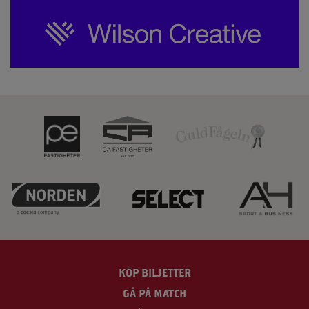
KÖP BILJETTER
GÅ PÅ MATCH