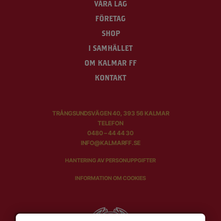
VÅRA LAG
FÖRETAG
SHOP
I SAMHÄLLET
OM KALMAR FF
KONTAKT
TRÅNGSUNDSVÄGEN 40, 393 56 KALMAR
TELEFON
0480 – 44 44 30
INFO@KALMARFF.SE
HANTERING AV PERSONUPPGIFTER
INFORMATION OM COOKIES