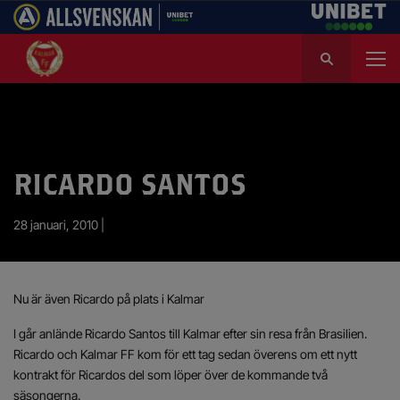
S
ö
k
e
f
t
e
RICARDO SANTOS
r
:
28 januari, 2010 |
Nu är även Ricardo på plats i Kalmar
I går anlände Ricardo Santos till Kalmar efter sin resa från Brasilien.
Ricardo och Kalmar FF kom för ett tag sedan överens om ett nytt
kontrakt för Ricardos del som löper över de kommande två
säsongerna.