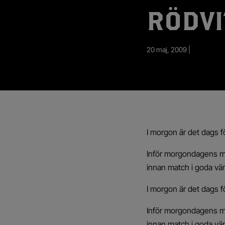
App – Användarvillkor
RÖDV
RUP-projektet
20 maj, 2009 |
I morgon är det dags
Inför morgondagens ma
innan match i goda v
I morgon är det dags
Inför morgondagens ma
innan match i goda v