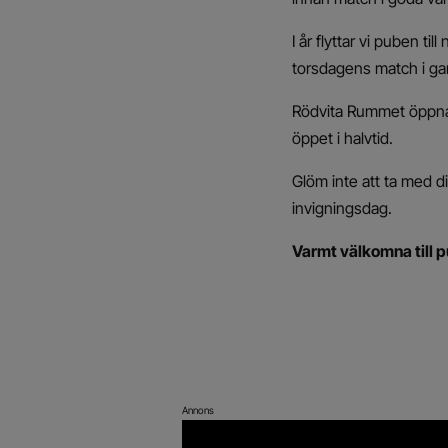
I år flyttar vi puben t
torsdagens match i ga
Rödvita Rummet öppnar 
öppet i halvtid.
Glöm inte att ta med d
invigningsdag.
Varmt välkomna till 
Annons