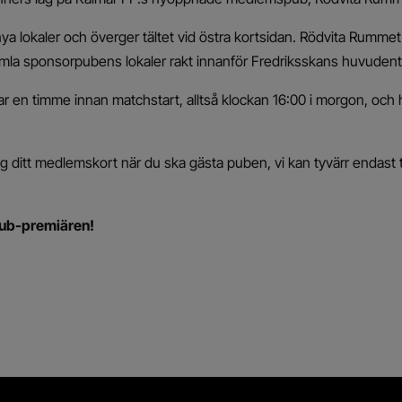
ill nya lokaler och överger tältet vid östra kortsidan. Rödvita Rumme
mla sponsorpubens lokaler rakt innanför Fredriksskans huvudent
en timme innan matchstart, alltså klockan 16:00 i morgon, och h
ig ditt medlemskort när du ska gästa puben, vi kan tyvärr endast
pub-premiären!