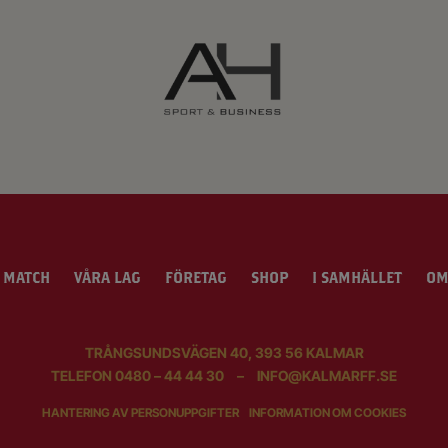
 MATCH
VÅRA LAG
FÖRETAG
SHOP
I SAMHÄLLET
OM
TRÅNGSUNDSVÄGEN 40, 393 56 KALMAR
TELEFON
0480 – 44 44 30
–
INFO@KALMARFF.SE
HANTERING AV PERSONUPPGIFTER
INFORMATION OM COOKIES