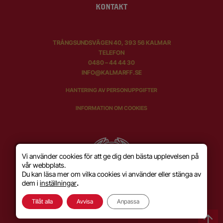
KONTAKT
TRÅNGSUNDSVÄGEN 40, 393 56 KALMAR
TELEFON
0480 – 44 44 30
INFO@KALMARFF.SE
HANTERING AV PERSONUPPGIFTER
INFORMATION OM COOKIES
Vi använder cookies för att ge dig den bästa upplevelsen på
vår webbplats.
Du kan läsa mer om vilka cookies vi använder eller stänga av
dem i
inställningar
.
Tillåt alla
Avvisa
Anpassa
SKAPAD MED KÄRLEK AV
WILSON CREATIVE