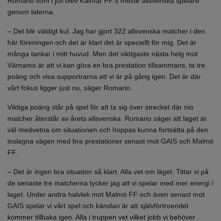
Romario som i juli blev Kalmar FF:s meste allsvenska spelare
genom tiderna.
– Det blir väldigt kul. Jag har gjort 322 allsvenska matcher i den
här föreningen och det är klart det är speciellt för mig. Det är
många tankar i mitt huvud. Men det viktigaste nästa helg mot
Värnamo är att vi kan göra en bra prestation tillsammans, ta tre
poäng och visa supportrarna att vi är på gång igen. Det är där
vårt fokus ligger just nu, säger Romario.
Viktiga poäng står på spel för att ta sig över strecket där nio
matcher återstår av årets allsvenska. Romario säger att laget är
väl medvetna om situationen och hoppas kunna fortsätta på den
inslagna vägen med bra prestationer senast mot GAIS och Malmö
FF.
– Det är ingen bra situation så klart. Alla vet om läget. Tittar vi på
de senaste tre matcherna tycker jag att vi spelar med mer energi i
laget. Under andra halvlek mot Malmö FF och även senast mot
GAIS spelar vi vårt spel och känslan är att självförtroendet
kommer tillbaka igen. Alla i truppen vet vilket jobb vi behöver