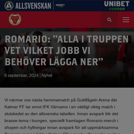
S
ö
k
e
ROMARIO: ”ALLA I TRUPPEN
f
VET VILKET JOBB VI
t
e
BEHÖVER LÄGGA NER”
r
:
6 september, 2024 |
Nyhet
Vi närmar oss nästa hemmamatch på Guldfågeln Arena där
Kalmar FF tar emot IFK Värnamo i en väldigt viktig match i
slutskedet av den allsvenska tabellen. Innan avspark blir det
brasse-tema i loungen, speciellt framtagen Romario-merch i
shopen och hyllningar innan avspark för att uppmärksamma