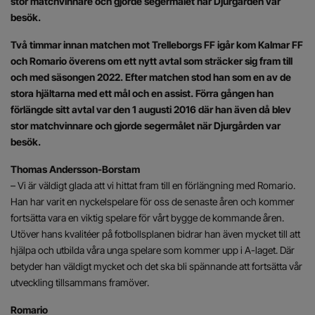
stor matchvinnare och gjorde segermålet när Djurgården var
besök.
Två timmar innan matchen mot Trelleborgs FF igår kom Kalmar FF
och Romario överens om ett nytt avtal som sträcker sig fram till
och med säsongen 2022. Efter matchen stod han som en av de
stora hjältarna med ett mål och en assist. Förra gången han
förlängde sitt avtal var den 1 augusti 2016 där han även då blev
stor matchvinnare och gjorde segermålet när Djurgården var
besök.
Thomas Andersson-Borstam
– Vi är väldigt glada att vi hittat fram till en förlängning med Romario.
Han har varit en nyckelspelare för oss de senaste åren och kommer
fortsätta vara en viktig spelare för vårt bygge de kommande åren.
Utöver hans kvalitéer på fotbollsplanen bidrar han även mycket till att
hjälpa och utbilda våra unga spelare som kommer upp i A-laget. Där
betyder han väldigt mycket och det ska bli spännande att fortsätta vår
utveckling tillsammans framöver.
Romario