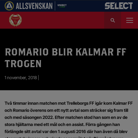
S
ö
k
e
f
ROMARIO BLIR KALMAR FF
t
e
TROGEN
r
:
1 november, 2018 |
Två timmar innan matchen mot Trelleborgs FF igår kom Kalmar FF
och Romario överens om ett nytt avtal som sträcker sig fram till
och med säsongen 2022. Efter matchen stod han som en av de
stora hjältarna med ett mål och en assist. Förra gången han
förlängde sitt avtal var den 1 augusti 2016 där han även då blev