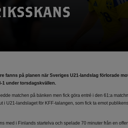
IKSSKANS
re fanns på planen när Sveriges U21-landslag förlorade mo
-1 under torsdagskvällen.
ledde matchen på bänken men fick göra entré i den 61:a match
ut i U21-landslaget för KFF-talangen, som fick ta emot publikens
 med i Finlands startelva och spelade 70 minuter från en offens