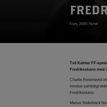
App – Användarvillkor
FREDR
RUP-projektet
5 juni, 2026 |
Nyhet
Två Kalmar FF-spela
Fredriksskans
med 3
Charlie Rosenqvist in
innebar samtidigt deb
Fredriksskans.
Marius Söderbäck fanns