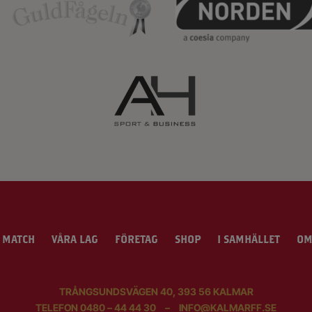
 MATCH
VÅRA LAG
FÖRETAG
SHOP
I SAMHÄLLET
OM
TRÅNGSUNDSVÄGEN 40, 393 56 KALMAR
TELEFON
0480 – 44 44 30
–
INFO@KALMARFF.SE