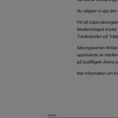
Nu släpper vi upp den s
För att köpa säsongsko
Medlemskapet kostar 1
Tobaksboden på Trädg
Säsongskorten till kla
uppvisande av medlemsk
på Guldfågeln Arena så
Mer information om Ka
Annons