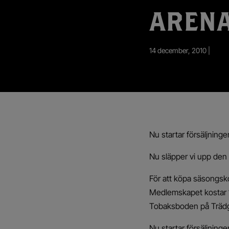
App – Användarvillkor
AREN
RUP-projektet
14 december, 2010 |
Nu startar försäljninge
Nu släpper vi upp den s
För att köpa säsongsko
Medlemskapet kostar 1
Tobaksboden på Trädg
Nu startar försäljninge