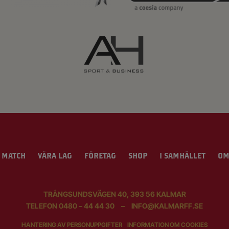
 MATCH
VÅRA LAG
FÖRETAG
SHOP
I SAMHÄLLET
OM
TRÅNGSUNDSVÄGEN 40, 393 56 KALMAR
TELEFON
0480 – 44 44 30
–
INFO@KALMARFF.SE
HANTERING AV PERSONUPPGIFTER
INFORMATION OM COOKIES