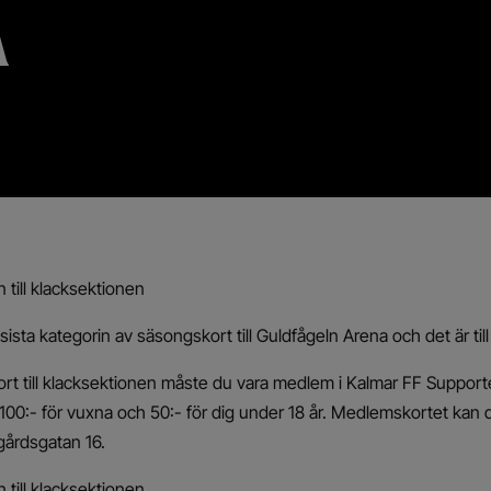
A
n till klacksektionen
ista kategorin av säsongskort till Guldfågeln Arena och det är till
rt till klacksektionen måste du vara medlem i Kalmar FF Support
00:- för vuxna och 50:- för dig under 18 år. Medlemskortet kan 
årdsgatan 16.
n till klacksektionen