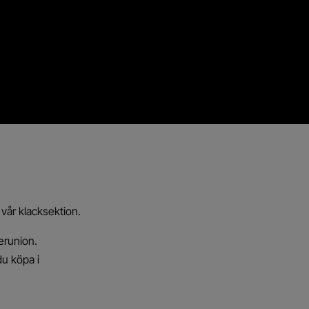
 vår klacksektion.
erunion.
du köpa i