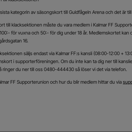
ista kategorin av säsongskort till Guldfågeln Arena och det är till
rt till klacksektionen måste du vara medlem i Kalmar FF Support
00:- för vuxna och 50:- för dig under 18 år. Medlemskortet kan 
årdsgatan 16.
cksektionen säljs endast via Kalmar FF:s kansli (08:00-12:00 + 13
ort i supporterföreningen. Om du inte kan ta dig ner till kansliet
 ringer du ner till oss 0480-444430 så löser vi det via telefon.
lmar FF Supporterunion och hur du blir medlem hittar du via
supp