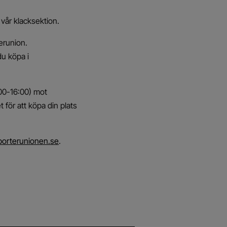
 vår klacksektion.
erunion.
du köpa i
:00-16:00) mot
 för att köpa din plats
orterunionen.se
.