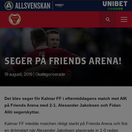
S
ö
k
e
f
t
e
SEGER PÅ FRIENDS ARENA!
r
:
19 augusti, 2019 |
Okategoriserade
Det blev seger för Kalmar FF i eftermiddagens match mot AIK
på Friends Arena med 2-1.
Alexander Jakobsen och Fidan
Aliti segerskyttar.
Kalmar FF inledde matchen riktigt starkt på Friends Arena och fick
en drömstart när Alexander Jakobsen placerade in 1-0 redan