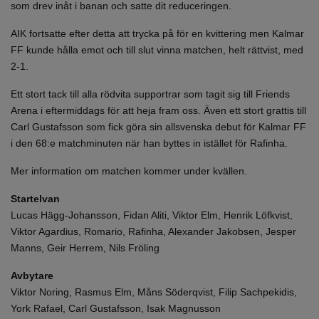
som drev inåt i banan och satte dit reduceringen.
AIK fortsatte efter detta att trycka på för en kvittering men Kalmar
FF kunde hålla emot och till slut vinna matchen, helt rättvist, med
2-1.
Ett stort tack till alla rödvita supportrar som tagit sig till Friends
Arena i eftermiddags för att heja fram oss. Även ett stort grattis till
Carl Gustafsson som fick göra sin allsvenska debut för Kalmar FF
i den 68:e matchminuten när han byttes in istället för Rafinha.
Mer information om matchen kommer under kvällen.
Startelvan
Lucas Hägg-Johansson, Fidan Aliti, Viktor Elm, Henrik Löfkvist,
Viktor Agardius, Romario, Rafinha, Alexander Jakobsen, Jesper
Manns, Geir Herrem, Nils Fröling
Avbytare
Viktor Noring, Rasmus Elm, Måns Söderqvist, Filip Sachpekidis,
York Rafael, Carl Gustafsson, Isak Magnusson