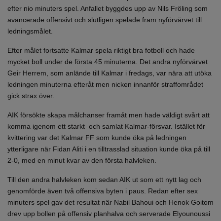
efter nio minuters spel. Anfallet byggdes upp av Nils Fröling som
avancerade offensivt och slutligen spelade fram nyförvärvet till
ledningsmålet.
Efter målet fortsatte Kalmar spela riktigt bra fotboll och hade
mycket boll under de första 45 minuterna. Det andra nyförvärvet
Geir Herrem, som anlände till Kalmar i fredags, var nära att utöka
ledningen minuterna efteråt men nicken innanför straffområdet
gick strax över.
AIK försökte skapa målchanser framåt men hade väldigt svårt att
komma igenom ett starkt och samlat Kalmar-försvar. Istället för
kvittering var det Kalmar FF som kunde öka på ledningen
ytterligare när Fidan Aliti i en tilltrasslad situation kunde öka på till
2-0, med en minut kvar av den första halvleken.
Till den andra halvleken kom sedan AIK ut som ett nytt lag och
genomförde även två offensiva byten i paus. Redan efter sex
minuters spel gav det resultat när Nabil Bahoui och Henok Goitom
drev upp bollen på offensiv planhalva och serverade Elyounoussi