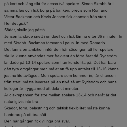
på kort och lång sikt för dessa två spelare. Simon Skrabb är i
samma fas och fick börja på bänken, precis som Romario.
Victor Backman och Kevin Jensen fick chansen från start.
Hur det gick?
Sådär, skulle jag påstå.
Jensen landade snett i en duell och fick lämna efter 36 minuter. In
med Skrabb. Backman försvann i paus. In med Romario.
Det fanns en ambition inför den här säsongen att fler spelare
skulle kunna användas mer frekvent än förra året då Rydström
landade på 13-14 spelare som han kunde lita på. Det har bara
gått fyra omgångar men målet att få upp antalet till 15-16 känns
just nu lite avlägset. Men spelare som kommer in, får chansen
från start, måste leverera på en nivå så att Rydström och hans
kollegor är trygga med att dela ut minuter.
Är diskrepansen för stor mellan spelare 13-14 och neråt är det
naturligtvis inte bra.
Skador, form, belastning och taktisk flexibilitet måste kunna
hanteras på ett bra sätt.
Den här gången fick vi inga bra svar.