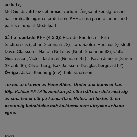
underlag.
Mot Sundsvall blev det precis tvärtom: långsamt konstgrässpel
när förutsättningarna för det som KFF är bra på inte fanns med
på resan upp till Medelpad.
Så här spelade KFF (4-3-3):
Ricardo Friedrich – Filip
Sachpekidis (Johan Stenmark 72), Lars Saetra, Rasmus Sjöstedt,
David Olafsson – Nahom Netabay (Noah Shamoun 82), Calle
Gustafsson, Victor Backman (Romario 45) – Kevin Jensen (Simon
Skrabb 36), Oliver Berg, Isak Jansson (Douglas Bergqvist 82).
Övriga:
Jakob Kindberg (mv), Erik Israelsson.
Texten är skriven av Peter Ahlén. Under året kommer han
följa Kalmar FF i Allsvenskan på nära håll och dela med sig
av sina texter här på kalmarff.se. Notera att texten är en
personlig betraktelse och åsikterna som uttrycks är hans
egna.
Annons