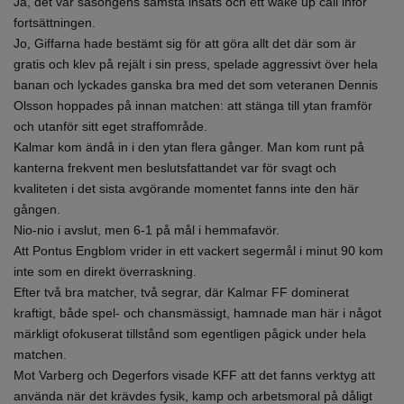
Ja, det var säsongens sämsta insats och ett wake up call inför
fortsättningen.
Jo, Giffarna hade bestämt sig för att göra allt det där som är
gratis och klev på rejält i sin press, spelade aggressivt över hela
banan och lyckades ganska bra med det som veteranen Dennis
Olsson hoppades på innan matchen: att stänga till ytan framför
och utanför sitt eget straffområde.
Kalmar kom ändå in i den ytan flera gånger. Man kom runt på
kanterna frekvent men beslutsfattandet var för svagt och
kvaliteten i det sista avgörande momentet fanns inte den här
gången.
Nio-nio i avslut, men 6-1 på mål i hemmafavör.
Att Pontus Engblom vrider in ett vackert segermål i minut 90 kom
inte som en direkt överraskning.
Efter två bra matcher, två segrar, där Kalmar FF dominerat
kraftigt, både spel- och chansmässigt, hamnade man här i något
märkligt ofokuserat tillstånd som egentligen pågick under hela
matchen.
Mot Varberg och Degerfors visade KFF att det fanns verktyg att
använda när det krävdes fysik, kamp och arbetsmoral på dåligt