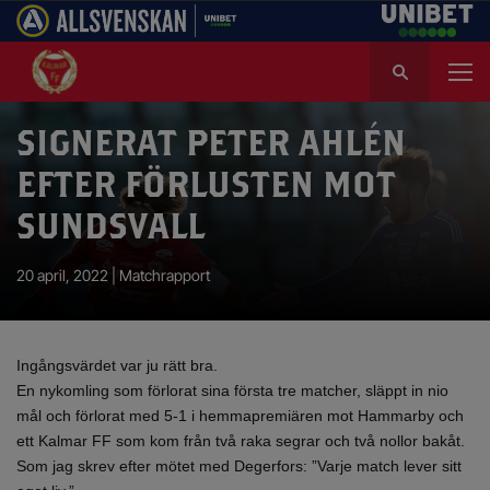
S
ö
k
e
SIGNERAT PETER AHLÉN
f
EFTER FÖRLUSTEN MOT
t
e
SUNDSVALL
r
:
20 april, 2022 |
Matchrapport
Ingångsvärdet var ju rätt bra.
En nykomling som förlorat sina första tre matcher, släppt in nio
mål och förlorat med 5-1 i hemmapremiären mot Hammarby och
ett Kalmar FF som kom från två raka segrar och två nollor bakåt.
Som jag skrev efter mötet med Degerfors: ”Varje match lever sitt