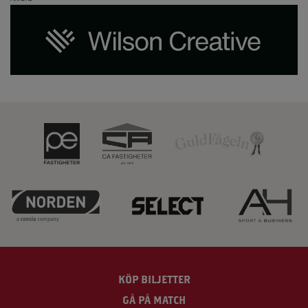
KÖP BILJETTER
GÅ PÅ MATCH