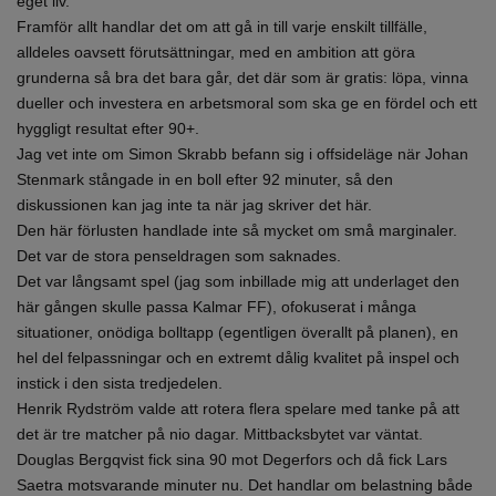
eget liv.”
Framför allt handlar det om att gå in till varje enskilt tillfälle,
alldeles oavsett förutsättningar, med en ambition att göra
grunderna så bra det bara går, det där som är gratis: löpa, vinna
dueller och investera en arbetsmoral som ska ge en fördel och ett
hyggligt resultat efter 90+.
Jag vet inte om Simon Skrabb befann sig i offsideläge när Johan
Stenmark stångade in en boll efter 92 minuter, så den
diskussionen kan jag inte ta när jag skriver det här.
Den här förlusten handlade inte så mycket om små marginaler.
Det var de stora penseldragen som saknades.
Det var långsamt spel (jag som inbillade mig att underlaget den
här gången skulle passa Kalmar FF), ofokuserat i många
situationer, onödiga bolltapp (egentligen överallt på planen), en
hel del felpassningar och en extremt dålig kvalitet på inspel och
instick i den sista tredjedelen.
Henrik Rydström valde att rotera flera spelare med tanke på att
det är tre matcher på nio dagar. Mittbacksbytet var väntat.
Douglas Bergqvist fick sina 90 mot Degerfors och då fick Lars
Saetra motsvarande minuter nu. Det handlar om belastning både