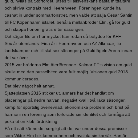
guld, hyllas på Stortorget, utses till allsvenskans bästa mittfältare
och skriva kontrakt med Heerenveen. Föreningen kunde ha
cashat in under sommarfönstret, men valde att sälja Cesar Santin
till FC Köpenhamn istället, behålla mellanbroder Elm, gå för guld
och släppa honom gratis efter säsongen.
Det säger lite om hur mycket han redan då betydde för KFF.
Sex år utomlands. Fina år i Heerenveen och AZ Alkmaar, tio
landskamper och till slut sex säsonger på Guldfågeln Arena innan
det var över.
2015 var bröderna Elm återförenade. Kalmar FF:s vision om guld
skulle med den pusselbiten vara fullt möjlig. Visionen guld 2018
kommunicerades.
Det blev något helt annat.
Sjätteplatsen 2016 sticker ut, annars har det handlat om
placeringar på nedre halvan, negativt kval i två raka säsonger,
kamp för sportslig överlevnad, ekonomiska problem och brist på
harmoni i en förening som förlorade sin identitet och förmåga att
peka ut en klok färdriktning.
På ett sätt känns det sorgligt att det var under dessa premisser
som Viktor Elm fick komma hem och avsluta sin karriär. Han är