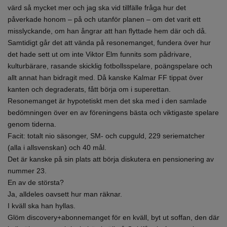
värd så mycket mer och jag ska vid tillfälle fråga hur det
påverkade honom – på och utanför planen – om det varit ett
misslyckande, om han ångrar att han flyttade hem där och då.
Samtidigt går det att vända på resonemanget, fundera över hur
det hade sett ut om inte Viktor Elm funnits som pådrivare,
kulturbärare, rasande skicklig fotbollsspelare, poängspelare och
allt annat han bidragit med. Då kanske Kalmar FF tippat över
kanten och degraderats, fått börja om i superettan.
Resonemanget är hypotetiskt men det ska med i den samlade
bedömningen över en av föreningens bästa och viktigaste spelare
genom tiderna.
Facit: totalt nio säsonger, SM- och cupguld, 229 seriematcher
(alla i allsvenskan) och 40 mål.
Det är kanske på sin plats att börja diskutera en pensionering av
nummer 23.
En av de största?
Ja, alldeles oavsett hur man räknar.
I kväll ska han hyllas.
Glöm discovery+abonnemanget för en kväll, byt ut soffan, den där