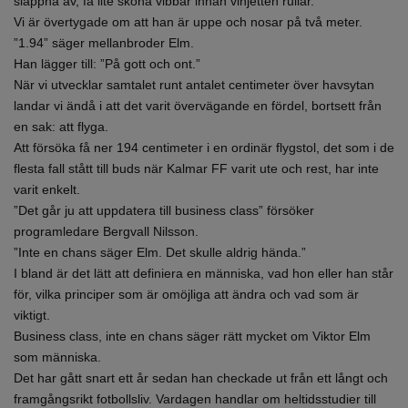
slappna av, få lite sköna vibbar innan vinjetten rullar.
Vi är övertygade om att han är uppe och nosar på två meter.
”1.94” säger mellanbroder Elm.
Han lägger till: ”På gott och ont.”
När vi utvecklar samtalet runt antalet centimeter över havsytan
landar vi ändå i att det varit övervägande en fördel, bortsett från
en sak: att flyga.
Att försöka få ner 194 centimeter i en ordinär flygstol, det som i de
flesta fall stått till buds när Kalmar FF varit ute och rest, har inte
varit enkelt.
”Det går ju att uppdatera till business class” försöker
programledare Bergvall Nilsson.
”Inte en chans säger Elm. Det skulle aldrig hända.”
I bland är det lätt att definiera en människa, vad hon eller han står
för, vilka principer som är omöjliga att ändra och vad som är
viktigt.
Business class, inte en chans säger rätt mycket om Viktor Elm
som människa.
Det har gått snart ett år sedan han checkade ut från ett långt och
framgångsrikt fotbollsliv. Vardagen handlar om heltidsstudier till