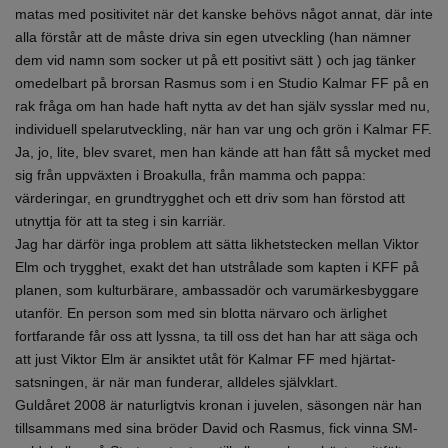
matas med positivitet när det kanske behövs något annat, där inte
alla förstår att de måste driva sin egen utveckling (han nämner
dem vid namn som socker ut på ett positivt sätt ) och jag tänker
omedelbart på brorsan Rasmus som i en Studio Kalmar FF på en
rak fråga om han hade haft nytta av det han själv sysslar med nu,
individuell spelarutveckling, när han var ung och grön i Kalmar FF.
Ja, jo, lite, blev svaret, men han kände att han fått så mycket med
sig från uppväxten i Broakulla, från mamma och pappa:
värderingar, en grundtrygghet och ett driv som han förstod att
utnyttja för att ta steg i sin karriär.
Jag har därför inga problem att sätta likhetstecken mellan Viktor
Elm och trygghet, exakt det han utstrålade som kapten i KFF på
planen, som kulturbärare, ambassadör och varumärkesbyggare
utanför. En person som med sin blotta närvaro och ärlighet
fortfarande får oss att lyssna, ta till oss det han har att säga och
att just Viktor Elm är ansiktet utåt för Kalmar FF med hjärtat-
satsningen, är när man funderar, alldeles självklart.
Guldåret 2008 är naturligtvis kronan i juvelen, säsongen när han
tillsammans med sina bröder David och Rasmus, fick vinna SM-