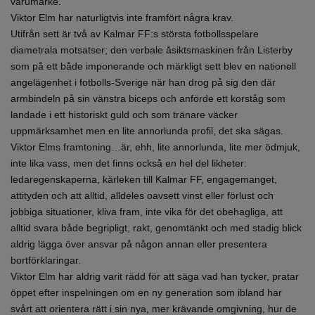
varumärke.
Viktor Elm har naturligtvis inte framfört några krav.
Utifrån sett är två av Kalmar FF:s största fotbollsspelare
diametrala motsatser; den verbale åsiktsmaskinen från Listerby
som på ett både imponerande och märkligt sett blev en nationell
angelägenhet i fotbolls-Sverige när han drog på sig den där
armbindeln på sin vänstra biceps och anförde ett korståg som
landade i ett historiskt guld och som tränare väcker
uppmärksamhet men en lite annorlunda profil, det ska sägas.
Viktor Elms framtoning…är, ehh, lite annorlunda, lite mer ödmjuk,
inte lika vass, men det finns också en hel del likheter:
ledaregenskaperna, kärleken till Kalmar FF, engagemanget,
attityden och att alltid, alldeles oavsett vinst eller förlust och
jobbiga situationer, kliva fram, inte vika för det obehagliga, att
alltid svara både begripligt, rakt, genomtänkt och med stadig blick
aldrig lägga över ansvar på någon annan eller presentera
bortförklaringar.
Viktor Elm har aldrig varit rädd för att säga vad han tycker, pratar
öppet efter inspelningen om en ny generation som ibland har
svårt att orientera rätt i sin nya, mer krävande omgivning, hur de