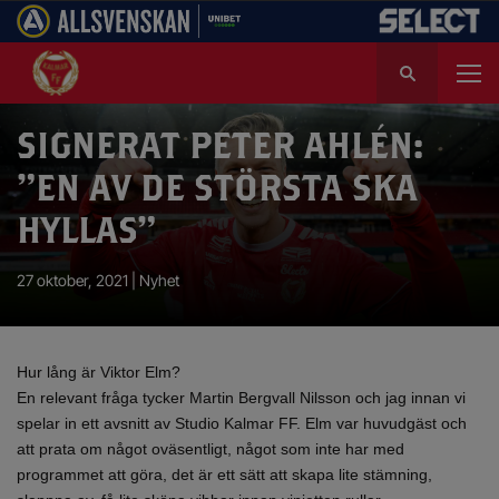
S
ö
k
e
SIGNERAT PETER AHLÉN:
f
”EN AV DE STÖRSTA SKA
t
e
HYLLAS”
r
:
27 oktober, 2021 |
Nyhet
Hur lång är Viktor Elm?
En relevant fråga tycker Martin Bergvall Nilsson och jag innan vi
spelar in ett avsnitt av Studio Kalmar FF. Elm var huvudgäst och
att prata om något oväsentligt, något som inte har med
programmet att göra, det är ett sätt att skapa lite stämning,