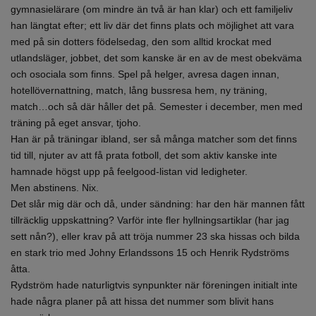
gymnasielärare (om mindre än två är han klar) och ett familjeliv
han längtat efter; ett liv där det finns plats och möjlighet att vara
med på sin dotters födelsedag, den som alltid krockat med
utlandsläger, jobbet, det som kanske är en av de mest obekväma
och osociala som finns. Spel på helger, avresa dagen innan,
hotellövernattning, match, lång bussresa hem, ny träning,
match…och så där håller det på. Semester i december, men med
träning på eget ansvar, tjoho.
Han är på träningar ibland, ser så många matcher som det finns
tid till, njuter av att få prata fotboll, det som aktiv kanske inte
hamnade högst upp på feelgood-listan vid ledigheter.
Men abstinens. Nix.
Det slår mig där och då, under sändning: har den här mannen fått
tillräcklig uppskattning? Varför inte fler hyllningsartiklar (har jag
sett nån?), eller krav på att tröja nummer 23 ska hissas och bilda
en stark trio med Johny Erlandssons 15 och Henrik Rydströms
åtta.
Rydström hade naturligtvis synpunkter när föreningen initialt inte
hade några planer på att hissa det nummer som blivit hans