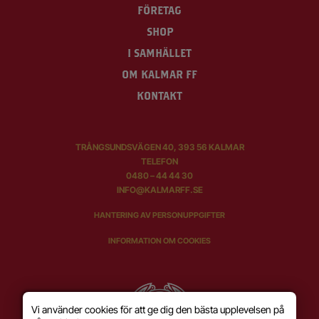
FÖRETAG
SHOP
I SAMHÄLLET
OM KALMAR FF
KONTAKT
TRÅNGSUNDSVÄGEN 40, 393 56 KALMAR
TELEFON
0480 – 44 44 30
INFO@KALMARFF.SE
HANTERING AV PERSONUPPGIFTER
INFORMATION OM COOKIES
Vi använder cookies för att ge dig den bästa upplevelsen på