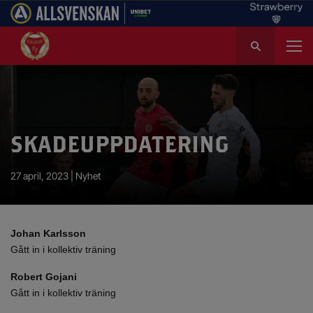
S
ö
k
e
f
t
e
SKADEUPPDATERING
r
:
27 april, 2023 |
Nyhet
Johan Karlsson
Gått in i kollektiv träning
Robert Gojani
Gått in i kollektiv träning