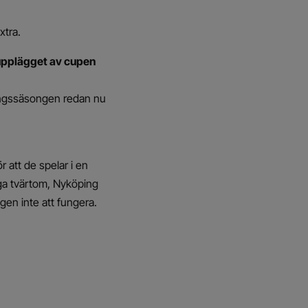
xtra.
 upplägget av cupen
tävlingssäsongen redan nu
ör att de spelar i en
säga tvärtom, Nyköping
gen inte att fungera.