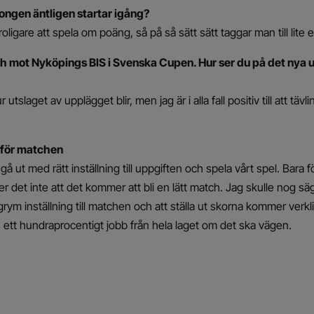
ongen äntligen startar igång?
 roligare att spela om poäng, så på så sätt sätt taggar man till lite e
h mot Nyköpings BIS i Svenska Cupen. Hur ser du på det nya
r utslaget av upplägget blir, men jag är i alla fall positiv till att 
inför matchen
 gå ut med rätt inställning till uppgiften och spela vårt spel. Bara f
der det inte att det kommer att bli en lätt match. Jag skulle nog 
ym inställning till matchen och att ställa ut skorna kommer verkli
ett hundraprocentigt jobb från hela laget om det ska vägen.