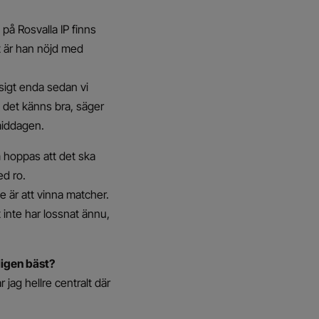
å Rosvalla IP finns
t är han nöjd med
ssigt enda sedan vi
 det känns bra, säger
middagen.
 hoppas att det ska
ed ro.
te är att vinna matcher.
 inte har lossnat ännu,
tligen bäst?
jag hellre centralt där