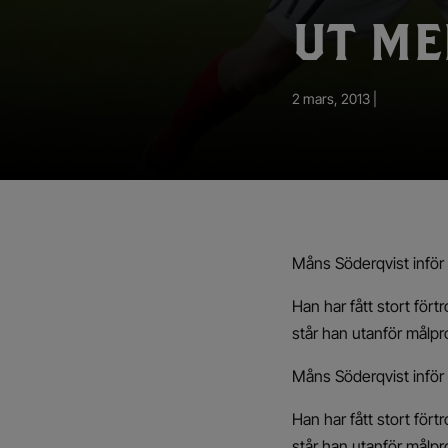
App – Användarvillkor
UT ME
RUP-projektet
2 mars, 2013 |
Måns Söderqvist infö
Han har fått stort fö
står han utanför målpro
Måns Söderqvist infö
Han har fått stort fö
står han utanför målpro