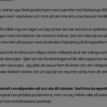
n startar upp tävlingssäsongen med cupmöte mot Nyköpings BIS p
en med i startelvan och trots att det inte ännu har lossnat framå
 för både mig och laget och jag tycker det har sett bra ut spelmä
en med två matcher här hemma i Kalmar. Det har rullat på bra så
 han klev på bussen med destination Nyköping på lördagsefter
st inte är känd som någon större målskytt så är det många som
här säsongen. Själv tar han förväntningarna från alla supportrar m
nder säsongen. Jag gillar att passa fram till andra och det viktigas
r faktiskt mindre roll och jag känner mig inte orolig över att det
tralt i en släpande roll och ute till vänster. Vad trivs du egen
ngerat bra på båda positionerna, men om jag måste välja så spelar 
d mot motståndarens backlinje.