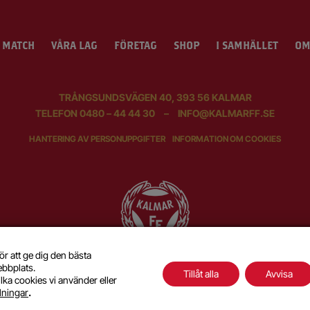
 MATCH
VÅRA LAG
FÖRETAG
SHOP
I SAMHÄLLET
OM
TRÅNGSUNDSVÄGEN 40, 393 56 KALMAR
TELEFON
0480 – 44 44 30
–
INFO@KALMARFF.SE
HANTERING AV PERSONUPPGIFTER
INFORMATION OM COOKIES
ör att ge dig den bästa
ebbplats.
Tillåt alla
Avvisa
lka cookies vi använder eller
SKAPAD MED KÄRLEK AV
WILSON CREATIVE
llningar
.