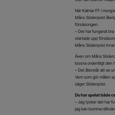
När Kalmar FF i morgo
Måns Söderqvist återig
försäsongen.
– Det har fungerat bra
startade upp försäsong
Måns Söderqvist innan
Även om Måns Söderqvi
lossna ordentligt den 
– Det återstår att se u
Vem som gör målen spela
säger Söderqvist.
Du har spelat både cen
– Jag tycker det har fu
jag kan komma rättvän