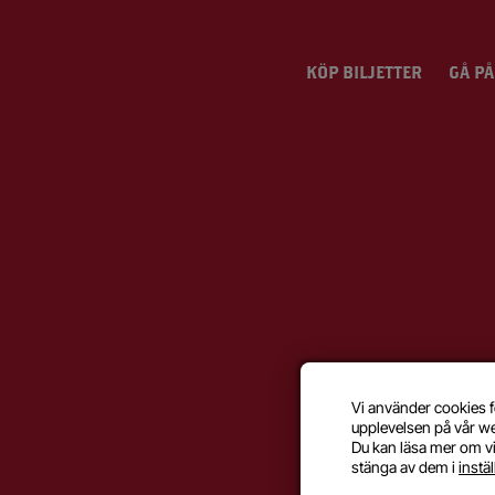
KÖP BILJETTER
GÅ PÅ
Vi använder cookies f
upplevelsen på vår w
Du kan läsa mer om vi
stänga av dem i
instä