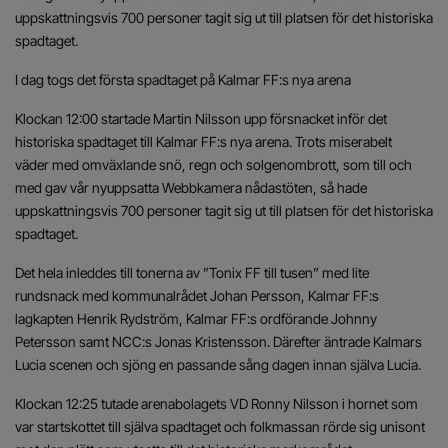
uppskattningsvis 700 personer tagit sig ut till platsen för det historiska
spadtaget.
I dag togs det första spadtaget på Kalmar FF:s nya arena
Klockan 12:00 startade Martin Nilsson upp försnacket inför det
historiska spadtaget till Kalmar FF:s nya arena. Trots miserabelt
väder med omväxlande snö, regn och solgenombrott, som till och
med gav vår nyuppsatta Webbkamera nådastöten, så hade
uppskattningsvis 700 personer tagit sig ut till platsen för det historiska
spadtaget.
Det hela inleddes till tonerna av ”Tonix FF till tusen” med lite
rundsnack med kommunalrådet Johan Persson, Kalmar FF:s
lagkapten Henrik Rydström, Kalmar FF:s ordförande Johnny
Petersson samt NCC:s Jonas Kristensson. Därefter äntrade Kalmars
Lucia scenen och sjöng en passande sång dagen innan själva Lucia.
Klockan 12:25 tutade arenabolagets VD Ronny Nilsson i hornet som
var startskottet till själva spadtaget och folkmassan rörde sig unisont