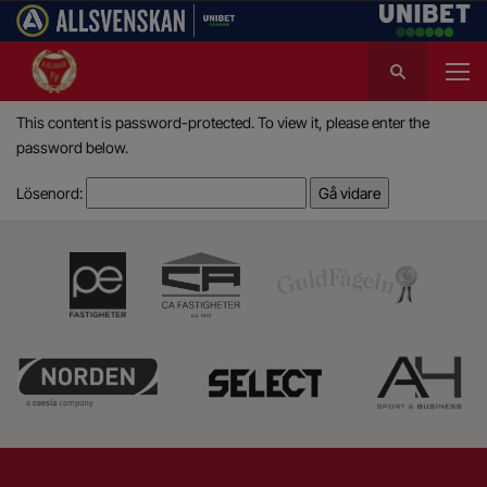
S
ö
k
This content is password-protected. To view it, please enter the
e
password below.
f
t
Lösenord:
e
r
: