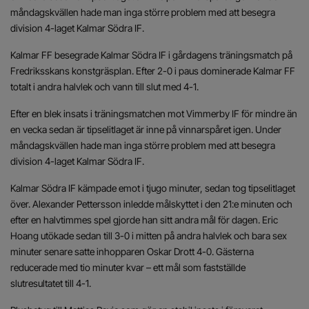
måndagskvällen hade man inga större problem med att besegra
division 4-laget Kalmar Södra IF.
Kalmar FF besegrade Kalmar Södra IF i gårdagens träningsmatch på
Fredriksskans konstgräsplan. Efter 2-0 i paus dominerade Kalmar FF
totalt i andra halvlek och vann till slut med 4-1.
Efter en blek insats i träningsmatchen mot Vimmerby IF för mindre än
en vecka sedan är tipselitlaget är inne på vinnarspåret igen. Under
måndagskvällen hade man inga större problem med att besegra
division 4-laget Kalmar Södra IF.
Kalmar Södra IF kämpade emot i tjugo minuter, sedan tog tipselitlaget
över. Alexander Pettersson inledde målskyttet i den 21:e minuten och
efter en halvtimmes spel gjorde han sitt andra mål för dagen. Eric
Hoang utökade sedan till 3-0 i mitten på andra halvlek och bara sex
minuter senare satte inhopparen Oskar Drott 4-0. Gästerna
reducerade med tio minuter kvar – ett mål som fastställde
slutresultatet till 4-1.