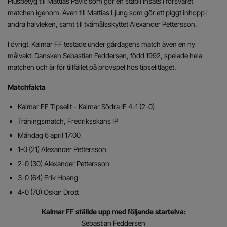
Plusbetyg till Mattias Pavic som gör en stabil insats i försvaret
matchen igenom. Även till Mattias Ljung som gör ett piggt inhopp i
andra halvleken, samt till tvåmålsskyttet Alexander Pettersson.
I övrigt. Kalmar FF testade under gårdagens match även en ny
målvakt. Dansken Sebastian Feddersen, född 1992, spelade hela
matchen och är för tillfället på provspel hos tipselitlaget.
Matchfakta
Kalmar FF Tipselit – Kalmar Södra IF 4-1 (2-0)
Träningsmatch, Fredriksskans IP
Måndag 6 april 17:00
1-0 (21) Alexander Pettersson
2-0 (30) Alexander Pettersson
3-0 (64) Erik Hoang
4-0 (70) Oskar Drott
Kalmar FF ställde upp med följande startelva:
Sebastian Feddersen