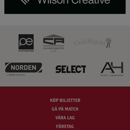
KÖP BILJETTER
GÅ PÅ MATCH
VÅRA LAG
FÖRETAG