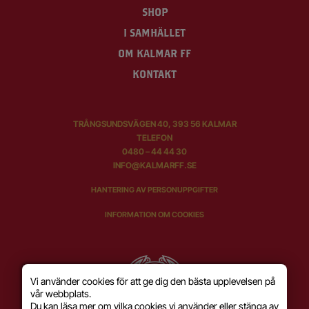
SHOP
I SAMHÄLLET
OM KALMAR FF
KONTAKT
TRÅNGSUNDSVÄGEN 40, 393 56 KALMAR
TELEFON
0480 – 44 44 30
INFO@KALMARFF.SE
HANTERING AV PERSONUPPGIFTER
INFORMATION OM COOKIES
Vi använder cookies för att ge dig den bästa upplevelsen på
vår webbplats.
Du kan läsa mer om vilka cookies vi använder eller stänga av