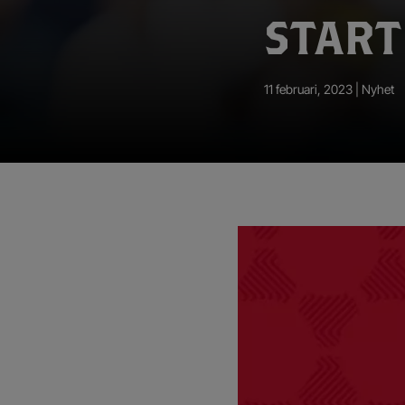
App – Användarvillkor
START
RUP-projektet
11 februari, 2023 |
Nyhet