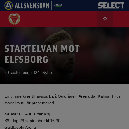
S
ö
k
e
f
STARTELVAN MOT
t
e
ELFSBORG
r
:
29 september, 2024 |
Nyhet
En timme kvar till avspark på Guldfågeln Arena där Kalmar FF:s
startelva nu är presenterad.
Kalmar FF – IF Elfsborg
Söndag 29 september kl.16:30
Guldfågeln Arena