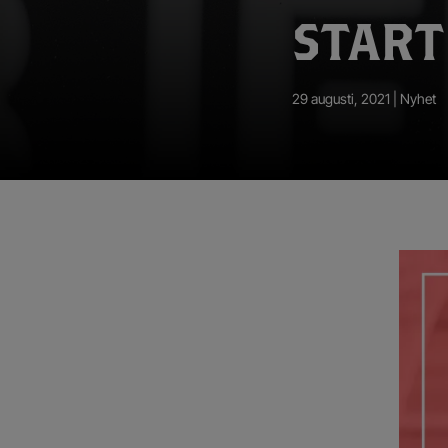
App – Användarvillkor
START
RUP-projektet
29 augusti, 2021 |
Nyhet