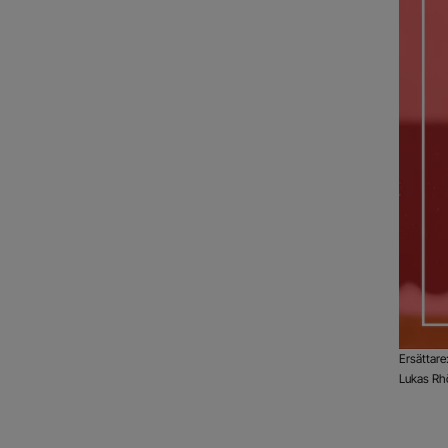
Ersättare
Lukas Rhö