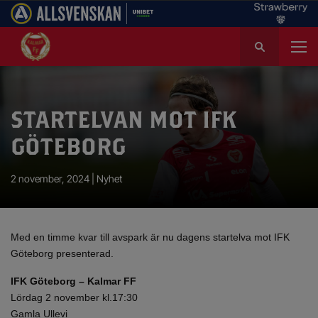
S
ö
k
e
f
STARTELVAN MOT IFK
t
e
GÖTEBORG
r
:
2 november, 2024 |
Nyhet
Med en timme kvar till avspark är nu dagens startelva mot IFK
Göteborg presenterad.
IFK Göteborg – Kalmar FF
Lördag 2 november kl.17:30
Gamla Ullevi