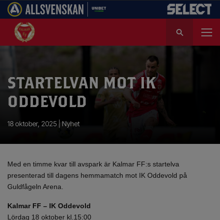
S
ö
k
e
f
STARTELVAN MOT IK
t
e
ODDEVOLD
r
:
18 oktober, 2025 |
Nyhet
Med en timme kvar till avspark är Kalmar FF:s startelva
presenterad till dagens hemmamatch mot IK Oddevold på
Guldfågeln Arena.
Kalmar FF – IK Oddevold
Lördag 18 oktober kl.15:00