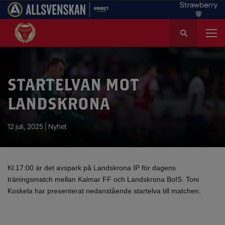
S
ö
k
e
f
STARTELVAN MOT
t
e
LANDSKRONA
r
:
12 juli, 2025 |
Nyhet
Kl.17:00 är det avspark på Landskrona IP för dagens
träningsmatch mellan Kalmar FF och Landskrona BoIS. Toni
Koskela har presenterat nedanstående startelva till matchen.