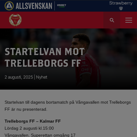
S
ö
k
e
f
STARTELVAN MOT
t
e
TRELLEBORGS FF
r
:
2 augusti, 2025 |
Nyhet
Startelvan till dagens bortamatch på Vångavallen mot Trelleborgs
FF är nu presenterad.
Trelleborgs FF – Kalmar FF
Lördag 2 augusti kl.15:00
Vångavallen, Superettan omgång 17