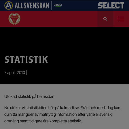
S
ö
k
e
f
t
e
STATISTIK
r
:
7 april, 2010 |
Utökad statistik på hemsidan
Nu utökar vi statistikbiten här på kalmarff.se. Från och med idag kan
du hitta mängder av matnyttig information efter varje allsvensk
omgång samt tidigare års kompletta statistik.