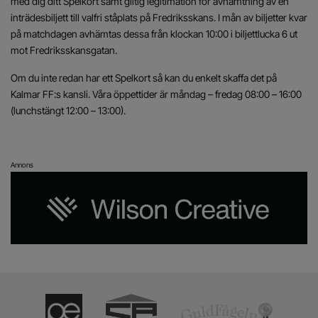
med dig ditt Spelkort samt giltig legitimation för avhämtning av en
inträdesbiljett till valfri ståplats på Fredriksskans. I mån av biljetter kvar
på matchdagen avhämtas dessa från klockan 10:00 i biljettlucka 6 ut
mot Fredriksskansgatan.
Om du inte redan har ett Spelkort så kan du enkelt skaffa det på
Kalmar FF:s kansli. Våra öppettider är måndag – fredag 08:00 – 16:00
(lunchstängt 12:00 – 13:00).
Annons