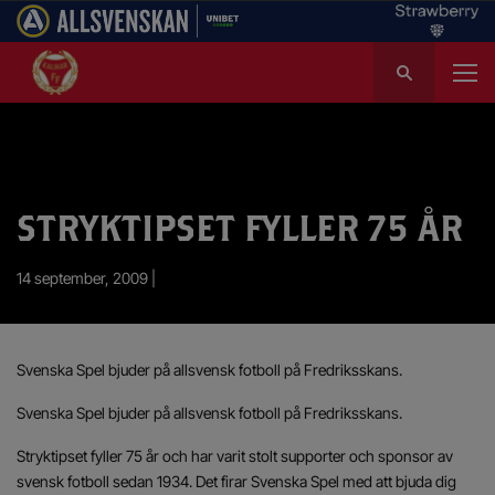
S
ö
k
e
f
t
e
STRYKTIPSET FYLLER 75 ÅR
r
:
14 september, 2009 |
Svenska Spel bjuder på allsvensk fotboll på Fredriksskans.
Svenska Spel bjuder på allsvensk fotboll på Fredriksskans.
Stryktipset fyller 75 år och har varit stolt supporter och sponsor av
svensk fotboll sedan 1934. Det firar Svenska Spel med att bjuda dig