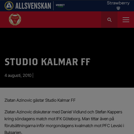
S
ö
k
e
f
t
e
STUDIO KALMAR FF
r
:
4 augusti, 2010 |
Zlatan Azinovic gästar Studio Kalmar FF
Zlatan Azinovic diskuterar med Daniel Vidlund och Stefan Kappers
kring söndagens match mot IFK Göteborg. Man tittar även på
förutsättningarna inför morgondagens kvalmatch mot PFC Levski i
Bulgarien.