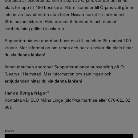
Bortastå är placerad på norra sidan av Örjans vall där det finns
plats för upp till 480 besökare. När ni kommer till Örjans vall går ni
inte in via huvudentrén utan följer Nissan norrut tills ni kommit
förbi huvudläktaren. Hela arenan är kontantfri och endast
kortbetalning gäller i kioskerna.
Supporterunionen anordnar bussresa till matchen för endast 100
kronor. Mer information om resan och hur du bokar din plats hittar
du via
denna länken
!
Innan matchen anordnar Supporterunionen pubsamling på O
´Learys i Halmstad. Mer information om samlingen och
erbjudanden hittar du
via denna länken!
Har du övriga frågor?
Kontakta vår SLO Måns Linge (
slo@kalmarff.se
eller 070-611 82
88).
Annons