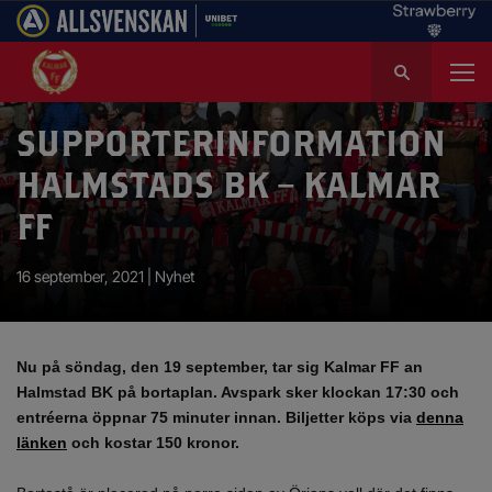
S
ö
k
e
SUPPORTERINFORMATION
f
HALMSTADS BK – KALMAR
t
e
FF
r
:
16 september, 2021 |
Nyhet
Nu på söndag, den 19 september, tar sig Kalmar FF an
Halmstad BK på bortaplan. Avspark sker klockan 17:30 och
entréerna öppnar 75 minuter innan.
Biljetter köps via
denna
länken
och kostar 150 kronor.