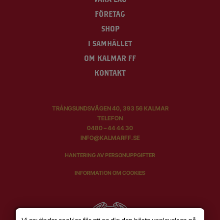
FÖRETAG
SHOP
I SAMHÄLLET
OM KALMAR FF
KONTAKT
TRÅNGSUNDSVÄGEN 40, 393 56 KALMAR
TELEFON
0480 – 44 44 30
INFO@KALMARFF.SE
HANTERING AV PERSONUPPGIFTER
INFORMATION OM COOKIES