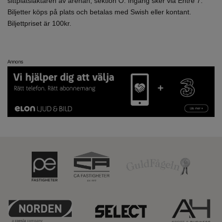
sittplatsläktaren av arenan, sektion O. Ingång sker via Entré 7.
Biljetter köps på plats och betalas med Swish eller kontant.
Biljettpriset är 100kr.
Annons