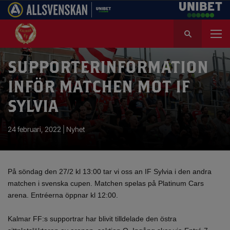
S
ö
k
e
SUPPORTERINFORMATION
f
INFÖR MATCHEN MOT IF
t
e
SYLVIA
r
:
24 februari, 2022 |
Nyhet
På söndag den 27/2 kl 13:00 tar vi oss an IF Sylvia i den andra
matchen i svenska cupen. Matchen spelas på Platinum Cars
arena. Entréerna öppnar kl 12:00.
Kalmar FF:s supportrar har blivit tilldelade den östra