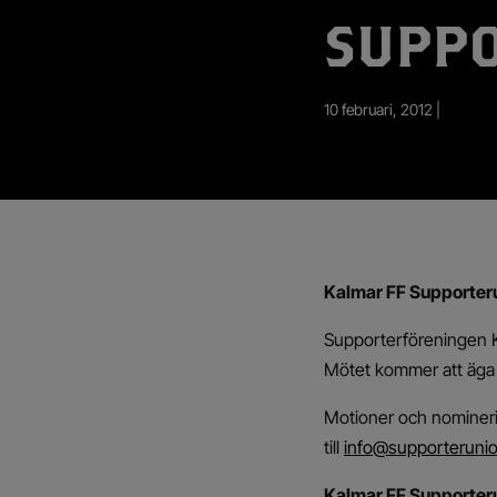
App – Användarvillkor
SUPP
RUP-projektet
10 februari, 2012 |
Kalmar FF Supporterun
Supporterföreningen Ka
Mötet kommer att äga 
Motioner och nominerin
till
info@supporteruni
Kalmar FF Supporterun