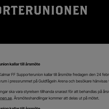
ORTERUNIONEN
ion kallar till årsmöte
lmar FF Supporterunion kallar till årsmöte fredagen den 24 febr
rum i pressrummet på Guldfågeln Arena och besökare hänvisas ti
gar ska vara styrelsen tillhanda snarast för att behandlas på år
onen.se
. Årsmöteshandlingar kommer att delas ut på mötet.
ion kallar till årsmöte