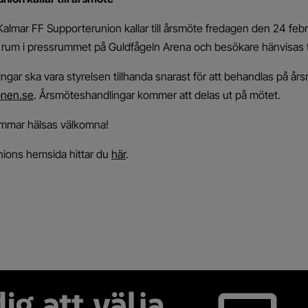
lmar FF Supporterunion kallar till årsmöte fredagen den 24 febr
rum i pressrummet på Guldfågeln Arena och besökare hänvisas ti
gar ska vara styrelsen tillhanda snarast för att behandlas på år
onen.se
. Årsmöteshandlingar kommer att delas ut på mötet.
mmar hälsas välkomna!
ions hemsida hittar du
här
.