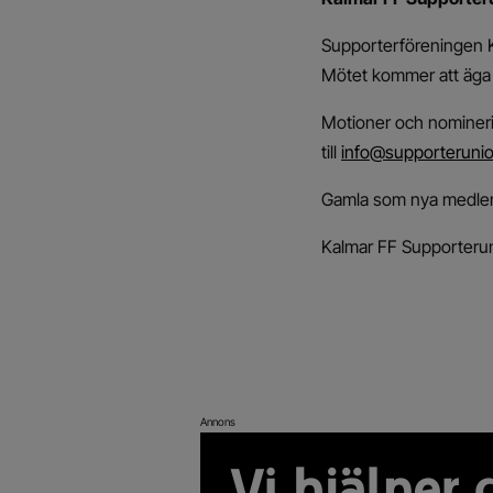
Supporterföreningen Ka
Mötet kommer att äga 
Motioner och nominerin
till
info@supporteruni
Gamla som nya medle
Kalmar FF Supporterun
Annons