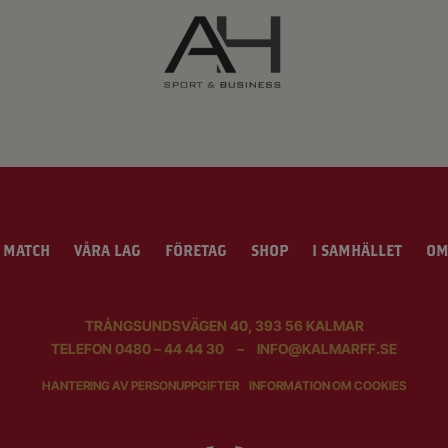
 MATCH
VÅRA LAG
FÖRETAG
SHOP
I SAMHÄLLET
OM
TRÅNGSUNDSVÄGEN 40, 393 56 KALMAR
TELEFON
0480 – 44 44 30
–
INFO@KALMARFF.SE
HANTERING AV PERSONUPPGIFTER
INFORMATION OM COOKIES