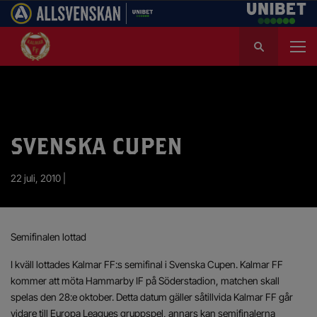
S
ö
k
e
f
t
e
SVENSKA CUPEN
r
:
22 juli, 2010 |
Semifinalen lottad
I kväll lottades Kalmar FF:s semifinal i Svenska Cupen. Kalmar FF
kommer att möta Hammarby IF på Söderstadion, matchen skall
spelas den 28:e oktober. Detta datum gäller såtillvida Kalmar FF går
vidare till Europa Leagues gruppspel, annars kan semifinalerna