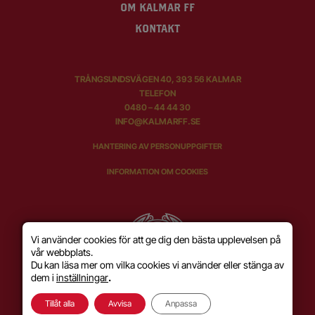
OM KALMAR FF
KONTAKT
TRÅNGSUNDSVÄGEN 40, 393 56 KALMAR
TELEFON
0480 – 44 44 30
INFO@KALMARFF.SE
HANTERING AV PERSONUPPGIFTER
INFORMATION OM COOKIES
Vi använder cookies för att ge dig den bästa upplevelsen på
vår webbplats.
Du kan läsa mer om vilka cookies vi använder eller stänga av
dem i
inställningar
.
Tillåt alla
Avvisa
Anpassa