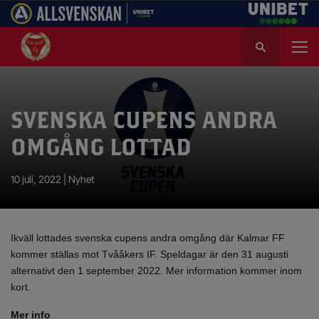
S
ö
k
e
f
SVENSKA CUPENS ANDRA
t
e
OMGÅNG LOTTAD
r
:
10 juli, 2022 |
Nyhet
Ikväll lottades svenska cupens andra omgång där Kalmar FF
kommer ställas mot Tvååkers IF. Speldagar är den 31 augusti
alternativt den 1 september 2022. Mer information kommer inom
kort.
Mer info