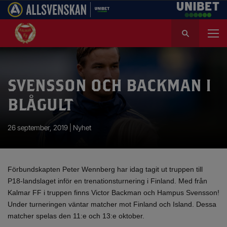
S
ö
k
e
f
SVENSSON OCH BACKMAN I
t
e
BLÅGULT
r
:
26 september, 2019 |
Nyhet
Förbundskapten Peter Wennberg har idag tagit ut truppen till
P18-landslaget inför en trenationsturnering i Finland. Med från
Kalmar FF i truppen finns Victor Backman och Hampus Svensson!
Under turneringen väntar matcher mot Finland och Island. Dessa
matcher spelas den 11:e och 13:e oktober.