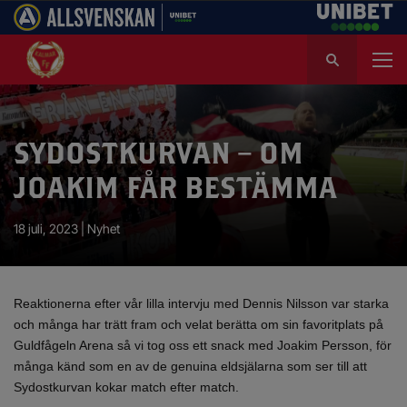
S
ö
k
e
f
SYDOSTKURVAN – OM
t
e
JOAKIM FÅR BESTÄMMA
r
:
18 juli, 2023 |
Nyhet
Reaktionerna efter vår lilla intervju med Dennis Nilsson var starka
och många har trätt fram och velat berätta om sin favoritplats på
Guldfågeln Arena så vi tog oss ett snack med Joakim Persson, för
många känd som en av de genuina eldsjälarna som ser till att
Sydostkurvan kokar match efter match.