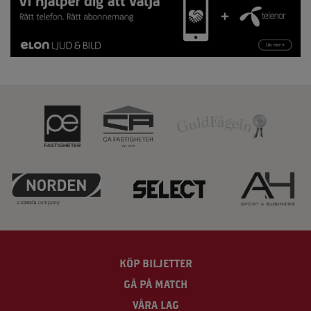
KÖP BILJETTER
GÅ PÅ MATCH
VÅRA LAG