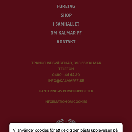
FÖRETAG
SHOP
I SAMHÄLLET
OM KALMAR FF
KONTAKT
TRÅNGSUNDSVÄGEN 40, 393 56 KALMAR
TELEFON
0480 – 44 44 30
INFO@KALMARFF.SE
HANTERING AV PERSONUPPGIFTER
INFORMATION OM COOKIES
Vi använder cookies för att ge dig den bästa upplevelsen på