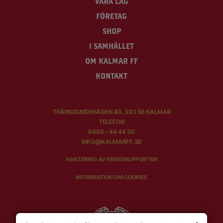
VÅRA LAG
FÖRETAG
SHOP
I SAMHÄLLET
OM KALMAR FF
KONTAKT
TRÅNGSUNDSVÄGEN 40, 393 56 KALMAR
TELEFON
0480 – 44 44 30
INFO@KALMARFF.SE
HANTERING AV PERSONUPPGIFTER
INFORMATION OM COOKIES