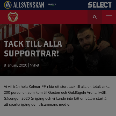
S
ö
k
e
f
TACK TILL ALLA
t
e
SUPPORTRAR!
r
:
8 januari, 2020 |
Nyhet
Vi vill från hela Kalmar FF rikta ett stort tack till alla er, totalt cirka
200 personer, som kom till Gasten och Guldfågeln Arena ikväll.
Säsongen 2020 är igång och vi kunde inte fått en bättre start än
att sparka igång den tillsammans med er.