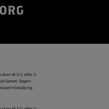
BORG
krev till 3-0, efter 2-
vid Garrett. Segern
tressant höstsäsong.
krev till 3-0, efter 2-