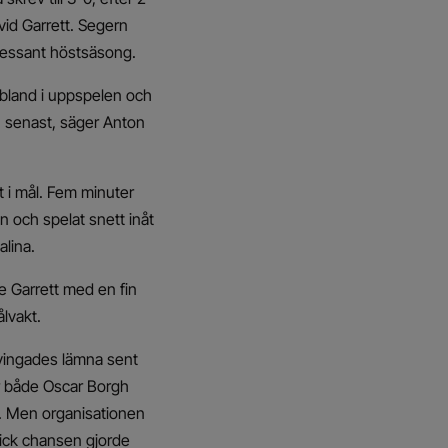
vid Garrett. Segern
tressant höstsäsong.
e ibland i uppspelen och
n senast, säger Anton
t i mål. Fem minuter
en och spelat snett inåt
lina.
de Garrett med en fin
ålvakt.
 tvingades lämna sent
r både Oscar Borgh
n. Men organisationen
fick chansen gjorde