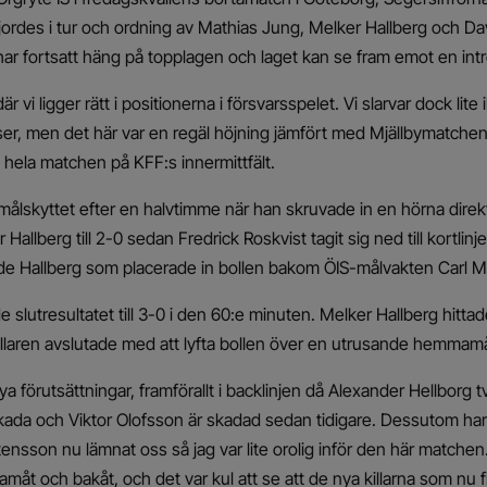
gjordes i tur och ordning av Mathias Jung, Melker Hallberg och Da
har fortsatt häng på topplagen och laget kan se fram emot en in
r vi ligger rätt i positionerna i försvarsspelet. Vi slarvar dock lit
er, men det här var en regäl höjning jämfört med Mjällbymatche
hela matchen på KFF:s innermittfält.
ålskyttet efter en halvtimme när han skruvade in en hörna direk
allberg till 2-0 sedan Fredrick Roskvist tagit sig ned till kortlinj
nde Hallberg som placerade in bollen bakom ÖIS-målvakten Carl Ma
de slutresultatet till 3-0 i den 60:e minuten. Melker Hallberg hitta
llaren avslutade med att lyfta bollen över en utrusande hemmam
a förutsättningar, framförallt i backlinjen då Alexander Hellborg
kada och Viktor Olofsson är skadad sedan tidigare. Dessutom ha
ensson nu lämnat oss så jag var lite orolig inför den här matche
amåt och bakåt, och det var kul att se att de nya killarna som nu 