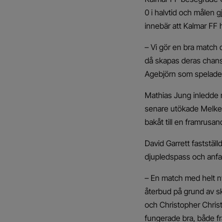
0 i halvtid och målen 
innebär att Kalmar FF 
– Vi gör en bra match dä
då skapas deras chans
Agebjörn som spelade 
Mathias Jung inledde m
senare utökade Melker H
bakåt till en framrusa
David Garrett fastställ
djupledspass och anfa
– En match med helt ny
återbud på grund av s
och Christopher Christ
fungerade bra, både fr