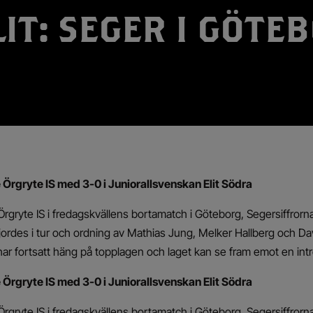
LIT: SEGER I GÖTE
Örgryte IS med 3-0 i Juniorallsvenskan Elit Södra
gryte IS i fredagskvällens bortamatch i Göteborg, Segersiffrorna s
gjordes i tur och ordning av Mathias Jung, Melker Hallberg och Da
har fortsatt häng på topplagen och laget kan se fram emot en in
Örgryte IS med 3-0 i Juniorallsvenskan Elit Södra
gryte IS i fredagskvällens bortamatch i Göteborg, Segersiffrorna s