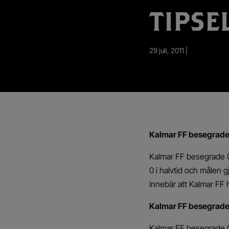
App – Användarvillkor
TIPSE
RUP-projektet
29 juli, 2011 |
Kalmar FF besegrade 
Kalmar FF besegrade Ör
0 i halvtid och målen 
innebär att Kalmar FF 
Kalmar FF besegrade 
Kalmar FF besegrade Ör