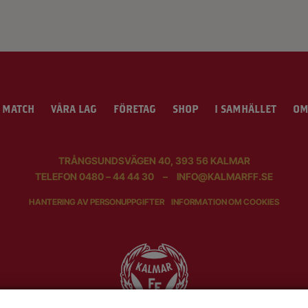
 MATCH
VÅRA LAG
FÖRETAG
SHOP
I SAMHÄLLET
OM
TRÅNGSUNDSVÄGEN 40, 393 56 KALMAR
TELEFON
0480 – 44 44 30
–
INFO@KALMARFF.SE
HANTERING AV PERSONUPPGIFTER
INFORMATION OM COOKIES