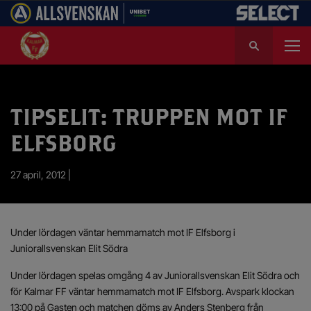
S
ö
k
e
f
TIPSELIT: TRUPPEN MOT IF
t
e
ELFSBORG
r
:
27 april, 2012 |
Under lördagen väntar hemmamatch mot IF Elfsborg i
Juniorallsvenskan Elit Södra
Under lördagen spelas omgång 4 av Juniorallsvenskan Elit Södra och
för Kalmar FF väntar hemmamatch mot IF Elfsborg. Avspark klockan
13:00 på Gasten och matchen döms av Anders Stenberg från