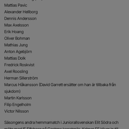
Mattias Pavic
Alexander Hellborg
Dennis Andersson
Max Axelsson
Erik Hoang
Oliver Bohman
Mathias Jung
Anton Agebjörn
Mattias Dolk
Fredrick Roskvist
Axel Roosling
Herman Sillerström
Marcus Håkansson (David Garrett ersätter om han är tillbaka från
sjukdom)
Martin Karlsson
Filip Engelholm
Victor Nilsson
Säsongens andra hemmamatch i Juniorallsvenskan Elit Södra och
möte med IF Elfsborg på Gastens konstgräs. Kalmar FF kliver in till