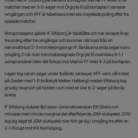
matchen med en 3-0-seger mot Örgryte IS på bortaplan i senaste
omgången och KFF är tabellsexa med sex inspelade poäng efter tre
spelade matcher.
Morgondagens gäster IF Elfsborg är tabellåtta och har skrapat ihop
tre poäng efter tre omgångar och kommer närmast från en
hemmaförlust 2-3 mot Helsingborgs IF. Boråsarna enda seger kom i
omgång 2 när man hemmabesegrade Örgryte IS med klara 4-1. I
seriepremiären blev det förlust mot Malmö FF med 4-3 på bortaplan.
Lagen tog varsin seger under fjolårets seriespel. KFF vann vårmötet
på Gasten med 1-0 (målskytt Melker Hallberg) medan Elfsborg tog
gruvlig revansch på hösten i och med en klar 6-2-seger på Borås
Arena.
IF Elfsborg slutade ifjol sexa i Juniorallsvenskan Elit Södra och
missade med minsta marginal det efterföljande JSM-slutspelet. 2010
tog sig laget till JSM-slutspelet men fick ge sig i omgång tre efter en
2-1-förlust mot IFK Norrköping.